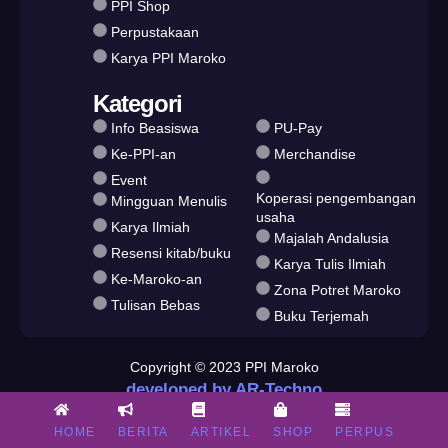
PPI Shop
Perpustakaan
Karya PPI Maroko
Kategori
Info Beasiswa
PU-Pay
Ke-PPI-an
Merchandise
Event
Koperasi pengembangan
Mingguan Menulis
usaha
Karya Ilmiah
Majalah Andalusia
Resensi kitab/buku
Karya Tulis Ilmiah
Ke-Maroko-an
Zona Potret Maroko
Tulisan Bebas
Buku Terjemah
Copyright © 2023 PPI Maroko
developed by AR-Techno
HOME
BERITA
ARTIKEL
SHOP
PERPUS