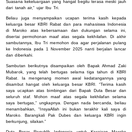
Suasana kekeluargaan yang hangat begitu terasa meski jauh
dari tanah air,” ujar Ibu Tri.
Beliau juga menyampaikan ucapan terima kasih kepada
keluarga besar KBRI Rabat dan para mahasiswa Indonesia
di Maroko atas kebersamaan dan dukungan selama ini,
disertai permohonan maaf atas segala kekhilafan. Di akhir
sambutannya, Ibu Tri memohon doa agar perjalanan pulang
ke Indonesia pada 1 November 2025 nanti berjalan lancar
dan diberkahi.
Sambutan berikutnya disampaikan oleh Bapak Ahmad Zaki
Mubarok, yang telah bertugas selama tiga tahun di KBRI
Rabat. Ia mengenang momen awal kedatangannya yang
disambut hangat oleh keluarga besar KBRI. “Terima kasih
saya ucapkan atas bimbingan dari Bapak Duta Besar dan
seluruh staf. Mohon maaf atas segala kekhilafan selama
saya bertugas,” ungkapnya. Dengan nada bercanda, beliau
menambahkan, “InsyaAllah ini bukan terakhir kali saya di
Maroko. Barangkali Pak Dubes dan keluarga KBRI ingin
berkunjung, silakan.”
Duta Besar Republik Indonesia untuk Kerajaan Maroko