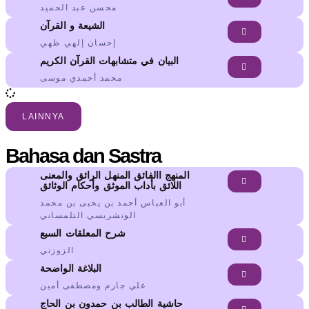
محسن عبد الحميد
الشيعة و القرآن
إحسان إلهي ظهي
البيان في متشابهات القرآن الكريم
محمد أحمدي موسى
LAINNYA
Bahasa dan Sastra
المنهج االفائق المنهل الرائق والمعنى
اللائق بأداب الموثق وأحكام الوثائق
أبو العباس أحمد بن يحيى بن محمد
الونشريسي التلمساني
شرح المعلقات السبع
الزوزني
البلاغة الواضحة
علي جارم ومصطفى أمين
حاشية الطالب بن حمدون بن الحاج