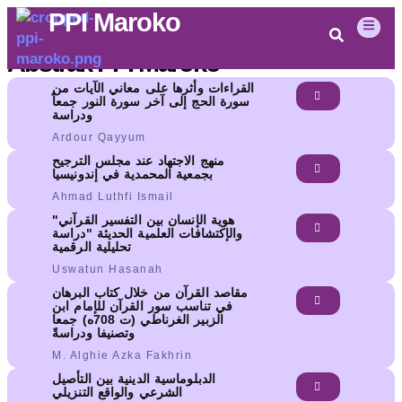
Perpustakaan PPI Maroko
PPI Maroko
Abstrak PPI Maroko
القراءات وأثرها على معاني الآيات من
سورة الحج إلى آخر سورة النور جمعاً
ودراسة
Ardour Qayyum
منهج الاجتهاد عند مجلس الترجيح
بجمعية المحمدية في إندونيسيا
Ahmad Luthfi Ismail
"هوية الإنسان بين التفسير القرآني
والإكتشافات العلمية الحديثة "دراسة
تحليلية الرقمية
Uswatun Hasanah
مقاصد القرآن من خلال كتاب البرهان
في تناسب سور القرآن للإمام ابن
الزبير الغرناطي (ت 708ه) جمعا
وتصنيفا ودراسةً
M. Alghie Azka Fakhrin
الدبلوماسية الدينية بين التأصيل
الشرعي والواقع التنزيلي