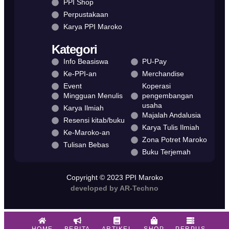
PPI Shop
Perpustakaan
Karya PPI Maroko
Kategori
Info Beasiswa
PU-Pay
Ke-PPI-an
Merchandise
Event
Koperasi
Mingguan Menulis
pengembangan
usaha
Karya Ilmiah
Majalah Andalusia
Resensi kitab/buku
Karya Tulis Ilmiah
Ke-Maroko-an
Zona Potret Maroko
Tulisan Bebas
Buku Terjemah
Copyright © 2023 PPI Maroko
developed by AR-Techno