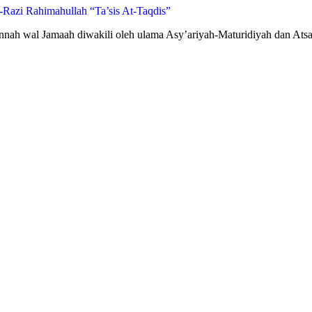
azi Rahimahullah “Ta’sis At-Taqdis”
nnah wal Jamaah diwakili oleh ulama Asy’ariyah-Maturidiyah dan Atsar