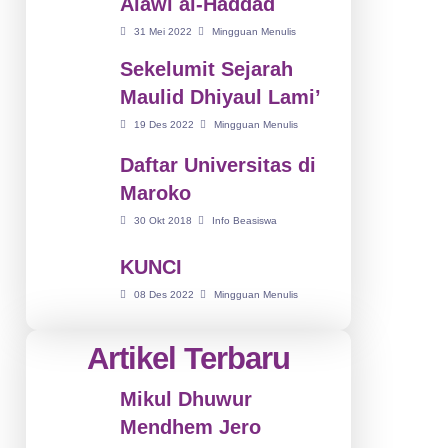
Alawi al-Haddad
31 Mei 2022
Mingguan Menulis
Sekelumit Sejarah
Maulid Dhiyaul Lami’
19 Des 2022
Mingguan Menulis
Daftar Universitas di
Maroko
30 Okt 2018
Info Beasiswa
KUNCI
08 Des 2022
Mingguan Menulis
Artikel Terbaru
Mikul Dhuwur
Mendhem Jero