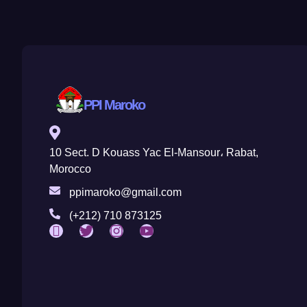
PPI Maroko
10 Sect. D Kouass Yac El-Mansour، Rabat,
Morocco
ppimaroko@gmail.com
(+212) 710 873125