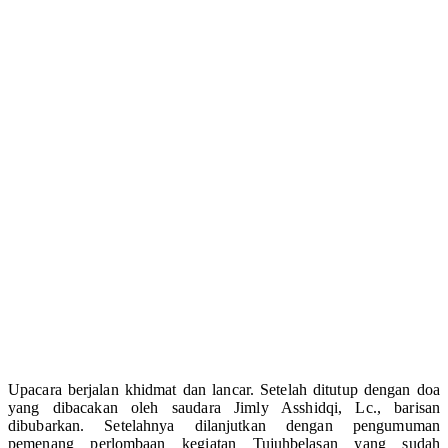
Upacara berjalan khidmat dan lancar. Setelah ditutup dengan doa
yang dibacakan oleh saudara Jimly Asshidqi, Lc., barisan
dibubarkan. Setelahnya dilanjutkan dengan pengumuman
pemenang perlombaan kegiatan Tujuhbelasan yang sudah