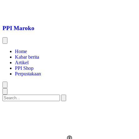
Lewati
ke
konten
PPI Maroko
Home
Kabar berita
Artikel
PPI Shop
Perpustakaan
Search
PPI Semarakkan Upacara
Kemerdekaan