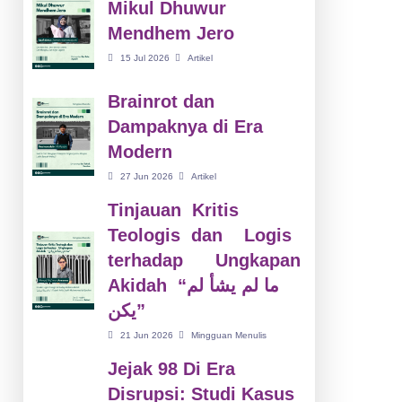
Mikul Dhuwur
Mendhem Jero
15 Jul 2026
Artikel
Brainrot dan
Dampaknya di Era
Modern
27 Jun 2026
Artikel
Tinjauan Kritis
Teologis dan Logis
terhadap Ungkapan
Akidah “ما لم يشأ لم
يكن”
21 Jun 2026
Mingguan Menulis
Jejak 98 Di Era
Disrupsi: Studi Kasus