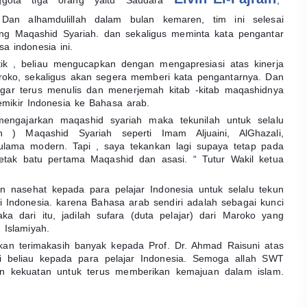
ggota tiga orang yaitu Saudara
,
 Dan alhamdulillah dalam bulan kemaren, tim ini selesai
ng Maqashid Syariah. dan sekaligus meminta kata pengantar
 indonesia ini.
k , beliau mengucapkan dengan mengapresiasi atas kinerja
roko, sekaligus akan segera memberi kata pengantarnya. Dan
ar terus menulis dan menerjemah kitab -kitab maqashidnya
emikir Indonesia ke Bahasa arab.
 mengajarkan maqashid syariah maka tekunilah untuk selalu
) Maqashid Syariah seperti Imam Aljuaini, AlGhazali,
a ulama modern. Tapi , saya tekankan lagi supaya tetap pada
eletak batu pertama Maqashid dan asasi. “ Tutur Wakil ketua
n nasehat kepada para pelajar Indonesia untuk selalu tekun
 Indonesia. karena Bahasa arab sendiri adalah sebagai kunci
a dari itu, jadilah sufara (duta pelajar) dari Maroko yang
 Islamiyah.
an terimakasih banyak kepada Prof. Dr. Ahmad Raisuni atas
i beliau kepada para pelajar Indonesia. Semoga allah SWT
an kekuatan untuk terus memberikan kemajuan dalam islam.