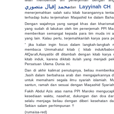
telah membentuk tim penerjemah dengan an
محمد إقبال منصوري
Layyinah CH
dan
.
menerjemahkan salah satu kitab karangannya tenta
terhadap buku terjemahan Maqashid ke dalam Bahasa
Dengan wajahnya yang sangat khas dan kharismati
yang sudah di lakukan oleh tim penerjemah PPI Ma
memberikan semangat kepada para tim muda ini ag
yang lain. Kalau perlu, terjemahkanlah karya para p
“ jika kalian ingin focus dalam langkah-langkah
membaca Ummahatul kitab ( kitab induk/babon 
AlQarafi,Assyatibi dll ditambah dengan kitab kary
kitab induk, karena dikitab itulah yang menjadi p
Persatuan Ulama Dunia ini.
Dan di akhir kalimat penutupnya, beliau memberika
,fasih dalam berbahasa arab dan mengajarkannya di
untuk memahami segala ilmu syariah islamiah. Mak
santun, ramah dan sesuai dengan Maqashid Syariah
Fakih Abdul Azis atas nama PPI Maroko mengucapk
kesediaan waktu, nasehat, dukungan dan doa dar
selalu menjaga beliau dengan diberi kesehatan d
Sekian salam perhimpunan !!
(rumaisa-red)