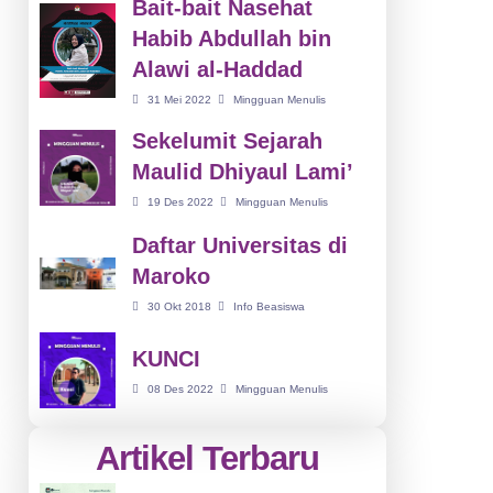
Bait-bait Nasehat
Habib Abdullah bin
Alawi al-Haddad
31 Mei 2022
Mingguan Menulis
Sekelumit Sejarah
Maulid Dhiyaul Lami’
19 Des 2022
Mingguan Menulis
Daftar Universitas di
Maroko
30 Okt 2018
Info Beasiswa
KUNCI
08 Des 2022
Mingguan Menulis
Artikel Terbaru