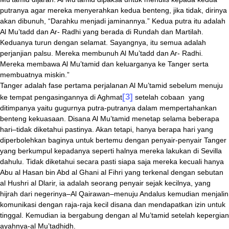
putranya agar mereka menyerahkan kedua benteng, jika tidak, dirinya
akan dibunuh, “Darahku menjadi jaminannya.” Kedua putra itu adalah
Al Mu’tadd dan Ar- Radhi yang berada di Rundah dan Martilah.
Keduanya turun dengan selamat. Sayangnya, itu semua adalah
perjanjian palsu. Mereka membunuh Al Mu’tadd dan Ar- Radhi.
Mereka membawa Al Mu’tamid dan keluarganya ke Tanger serta
membuatnya miskin.”
Tanger adalah fase pertama perjalanan Al Mu’tamid sebelum menuju
[3]
ke tempat pengasingannya di Aghmat
setelah cobaan yang
ditimpanya yaitu gugurnya putra-putranya dalam mempertahankan
benteng kekuasaan. Disana Al Mu’tamid menetap selama beberapa
hari–tidak diketahui pastinya. Akan tetapi, hanya berapa hari yang
diperbolehkan baginya untuk bertemu dengan penyair-penyair Tanger
yang berkumpul kepadanya seperti halnya mereka lakukan di Sevilla
dahulu. Tidak diketahui secara pasti siapa saja mereka kecuali hanya
Abu al Hasan bin Abd al Ghani al Fihri yang terkenal dengan sebutan
al Hushri al Dlarir, ia adalah seorang penyair sejak kecilnya, yang
hijrah dari negerinya–Al Qairawan–menuju Andalus kemudian menjalin
komunikasi dengan raja-raja kecil disana dan mendapatkan izin untuk
tinggal. Kemudian ia bergabung dengan al Mu’tamid setelah kepergian
ayahnya-al Mu’tadhidh.