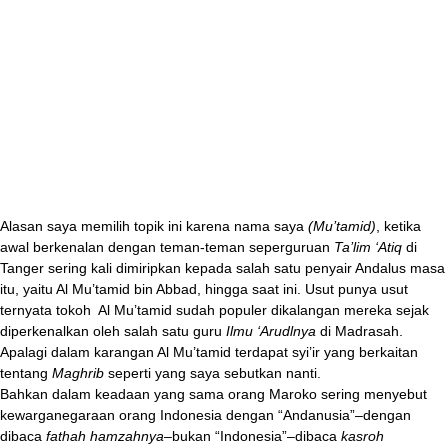
Alasan saya memilih topik ini karena nama saya
(Mu’tamid)
, ketika
awal berkenalan dengan teman-teman seperguruan
Ta’lim ‘Atiq
di
Tanger sering kali dimiripkan kepada salah satu penyair Andalus masa
itu, yaitu Al Mu’tamid bin Abbad, hingga saat ini. Usut punya usut
ternyata tokoh Al Mu’tamid sudah populer dikalangan mereka sejak
diperkenalkan oleh salah satu guru
Ilmu ‘Arudlnya
di Madrasah.
Apalagi dalam karangan Al Mu’tamid terdapat syi’ir yang berkaitan
tentang
Maghrib
seperti yang saya sebutkan nanti.
Bahkan dalam keadaan yang sama orang Maroko sering menyebut
kewarganegaraan orang Indonesia dengan “Andanusia”–dengan
dibaca
fathah hamzahnya
–bukan “Indonesia”–dibaca
kasroh