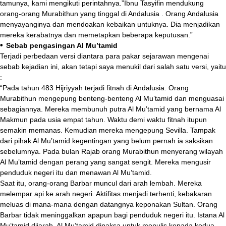
tamunya, kami mengikuti perintahnya.”Ibnu Tasyifin mendukung
orang-orang Murabithun yang tinggal di Andalusia . Orang Andalusia
menyayanginya dan mendoakan kebaikan untuknya. Dia menjadikan
mereka kerabatnya dan memetapkan beberapa keputusan.”
•
Sebab pengasingan Al Mu’tamid
Terjadi perbedaan versi diantara para pakar sejarawan mengenai
sebab kejadian ini, akan tetapi saya menukil dari salah satu versi, yaitu
:
“Pada tahun 483 Hijriyyah terjadi fitnah di Andalusia. Orang
Murabithun mengepung benteng-benteng Al Mu’tamid dan menguasai
sebagiannya. Mereka membunuh putra Al Mu’tamid yang bernama Al
Makmun pada usia empat tahun. Waktu demi waktu fitnah itupun
semakin memanas. Kemudian mereka mengepung Sevilla. Tampak
dari pihak Al Mu’tamid kegentingan yang belum pernah ia saksikan
sebelumnya. Pada bulan Rajab orang Murabithun menyerang wilayah
Al Mu’tamid dengan perang yang sangat sengit. Mereka mengusir
penduduk negeri itu dan menawan Al Mu’tamid.
Saat itu, orang-orang Barbar muncul dari arah lembah. Mereka
melempar api ke arah negeri. Aktifitas menjadi terhenti, kebakaran
meluas di mana-mana dengan datangnya keponakan Sultan. Orang
Barbar tidak meninggalkan apapun bagi penduduk negeri itu. Istana Al
Mu’tamid dijarah. Al Mu’tamid dipaksa untuk menulis kepada kedua