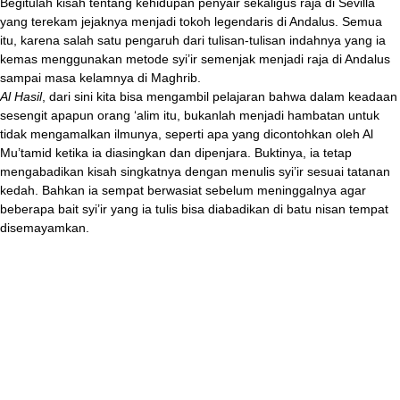
Begitulah kisah tentang kehidupan penyair sekaligus raja di Sevilla
yang terekam jejaknya menjadi tokoh legendaris di Andalus. Semua
itu, karena salah satu pengaruh dari tulisan-tulisan indahnya yang ia
kemas menggunakan metode syi’ir semenjak menjadi raja di Andalus
sampai masa kelamnya di Maghrib.
Al Hasil
, dari sini kita bisa mengambil pelajaran bahwa dalam keadaan
sesengit apapun orang ‘alim itu, bukanlah menjadi hambatan untuk
tidak mengamalkan ilmunya, seperti apa yang dicontohkan oleh Al
Mu’tamid ketika ia diasingkan dan dipenjara. Buktinya, ia tetap
mengabadikan kisah singkatnya dengan menulis syi’ir sesuai tatanan
kedah. Bahkan ia sempat berwasiat sebelum meninggalnya agar
beberapa bait syi’ir yang ia tulis bisa diabadikan di batu nisan tempat
disemayamkan.