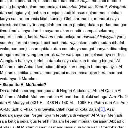
belajar di pesantren, dimana bait-bait bahar
Rajaz
menjadi metode
paling banyak dalam mempelajari
Ilmu Alat
(
Nahwu
,
Shorof, Balaghoh
dan sebagianya), bahkan menjadi studi khusus dalam menciptakan
karya sastra berbasis kitab kuning. Oleh karena itu, menurut saya
eksistensi ilmu syi’ir sangatlah berperan penting dalam perkembangan
ilmu-ilmu lainnya dan itu saya rasakan sendiri sampai sekarang,
seperti contoh; ketika
Imtihan
mata pelajaran
qawaidul fiqhiyyah
yang
sudah diformat menjadi bait-bait nada
rajaz
akan lebih mudah dihafal
walaupun penjelasan qaidah dan contohnya sangat banyak dibanding
dengan materi yang berbertuk
natsr
walaupun penjelasannya sedikit.
Alangkah baiknya, terlebih dahulu saya ulaskan tentang biografi Al
Mu’tamid bin Abbad kemudian dilanjutkan dengan beberapa syi’ir Al
Mu’tamid ketika ia mulai mengadapi masa-masa ujian berat sampai
wafatnya di Maroko :
• Siapa itu Al Mu’tamid?
Dia adalah seorang penguasa di Negeri Andalusia, Abu Al Qasim Al
Mu’tamid Alallah Muhammad bin Abbad dan dijuluki sebagai Azh-Zhafir
dan Al-Muayyad (431 H – 488 H / 140 M – 1095 H). Putra dari Abi ‘Amr
[1]
Al-Mu’tadhid –hakim di Sevilla. Dilahirkan di kota Bajah
. Asal
keluarganya dari Negeri Syam tepatnya di wilayah Al ‘Arisy. Menjadi
raja ketiga sekaligus terakhir dalam kepemimpinan kerajaan Abbad di
Andalus. Al Mu’tamid saat itu menguasai dua kota yaitu Cordoba dan