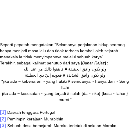
Seperti pepatah mengatakan “Selamanya perjalanan hidup seorang
hanya menjadi masa lalu dan tidak terbaca kembali oleh sejarah
manakala ia tidak menyimpannya melalui sebuah karya”.
Terakhir, sebagai kalimat penutup dari saya [
Bahar Rajaz
] :
ولو يكون وافق الحقيقة # فأيقنوا ذالك من عند الله
ولو يكون وافق الشذيذة # فعوده إليّ ذي الخطيئة
“jika ada ~ kebenaran ~ yang hakiki # semuanya ~ hanya dari ~ Sang
Ilahi
jika ada ~ kesesatan ~ yang terjadi # itulah {da ~ riku} {kesa ~ lahan}
murni.”
________________________________________
[1]
Daerah
tenggara Portugal
[2]
Pemimpin kerajaan Murabithin
[3]
Sebuah desa bersejarah Maroko terletak di selatan Maroko