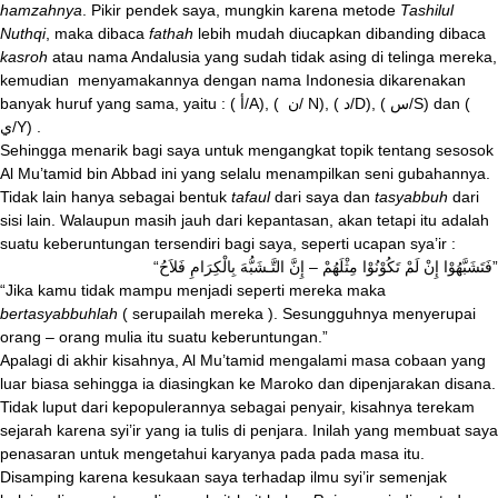
hamzahnya
. Pikir pendek saya, mungkin karena metode
Tashilul
Nuthqi
, maka dibaca
fathah
lebih mudah diucapkan dibanding dibaca
kasroh
atau nama Andalusia yang sudah tidak asing di telinga mereka,
kemudian menyamakannya dengan nama Indonesia dikarenakan
banyak huruf yang sama, yaitu : (
أ
/A), (
ن
/ N), (
د
/D), (
س
/S) dan (
ي
/Y) .
Sehingga menarik bagi saya untuk mengangkat topik tentang sesosok
Al Mu’tamid bin Abbad ini yang selalu menampilkan seni gubahannya.
Tidak lain hanya sebagai bentuk
tafaul
dari saya dan
tasyabbuh
dari
sisi lain. Walaupun masih jauh dari kepantasan, akan tetapi itu adalah
suatu keberuntungan tersendiri bagi saya, seperti ucapan sya’ir :
“
فَتَشَبَّهُوْا إِنْ لَمْ تَكُوْنُوْا مِثْلَهُمْ – إِنَّ التَّـشَبُّهَ بِالْكِرَامِ فَلاَحُ
”
“Jika kamu tidak mampu menjadi seperti mereka maka
bertasyabbuhlah
( serupailah mereka ). Sesungguhnya menyerupai
orang – orang mulia itu suatu keberuntungan.”
Apalagi di akhir kisahnya, Al Mu’tamid mengalami masa cobaan yang
luar biasa sehingga ia diasingkan ke Maroko dan dipenjarakan disana.
Tidak luput dari kepopulerannya sebagai penyair, kisahnya terekam
sejarah karena syi’ir yang ia tulis di penjara. Inilah yang membuat saya
penasaran untuk mengetahui karyanya pada pada masa itu.
Disamping karena kesukaan saya terhadap ilmu syi’ir semenjak