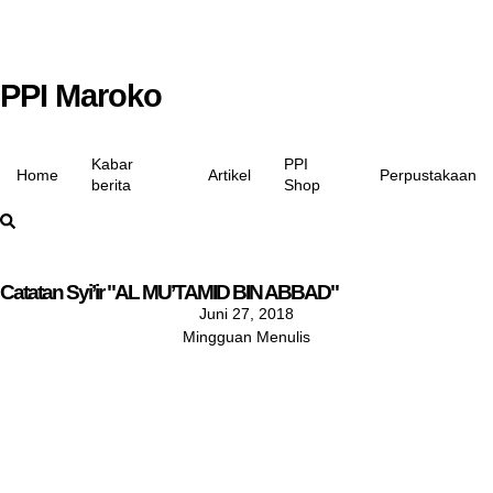
PPI Maroko
Kabar
PPI
Home
Artikel
Perpustakaan
berita
Shop
Catatan Syi’ir "AL MU’TAMID BIN ABBAD"
Juni 27, 2018
Mingguan Menulis