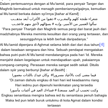
Dalam pertemuannya dengan al Mu’tamid, para penyair Tanger dan
Maghrib bermaksud untuk menagih pemberiannya/gajinya, kemudian
al Mu’tamid berkata dalam syi’irnya [
bahar al Kamil
] :
شعراء طنجة كلهم والمغــرب # ذهبوا من الأغراب أبعد مذهـــب
سألوا العسير من الأسير، وإنـه # بسؤالهم لأحق منهم فاعجــب
“Para penyair Thanjah dan Maghrib semua pergi dari barat jauh dari
madzhabnya Mereka meminta kesulitan dari orang yang tertawan, dan
sesungguhnya ia lebih berhak daripadanya.”
[4]
Al Mu’tamid dipenjara di Aghmat selama lebih dari dari dua tahun
dalam keadaan sengsara dan hina. Sebuah pendapat mengatakan
bahwa putri-putri Al Mu’tamid mendatanginya pada hari ‘Id. Mereka
menjahit dalam kegelapan untuk mendapatkan upah, pakaiannya
compang-camping. Perasaan mereka sangat sedih sekali. Ditulis
dalam syiir yang berbunyi [
bahar al Basith
] :
فيما مضى كنت بالأعياد مسرورا# وكان عيدك باللذات معمورا
“Di zaman dahulu engkau di hari hari ied keadaanmu riang
Hari iedmu pun dipenuhi kenikmatan yang tersedia
وكنت تحسب أن العيد مسعدةٌ # فساءك العيد في أغمات مأسورا
Engkau senantiasa mengira bahwa ied itu senantiasa penuh bahagia
Maka Ied pun telah buruk untukmu di kota Agmat dalam kondisi
tertawan