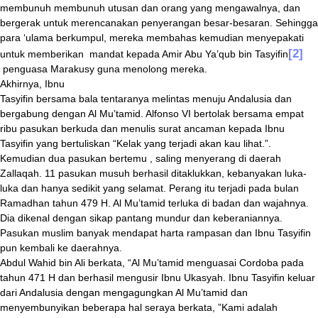
membunuh membunuh utusan dan orang yang mengawalnya, dan
bergerak untuk merencanakan penyerangan besar-besaran. Sehingga
para ‘ulama berkumpul, mereka membahas kemudian menyepakati
[2]
untuk memberikan mandat kepada Amir Abu Ya’qub bin Tasyifin
penguasa Marakusy guna menolong mereka.
Akhirnya, Ibnu
Tasyifin bersama bala tentaranya melintas menuju Andalusia dan
bergabung dengan Al Mu’tamid. Alfonso VI bertolak bersama empat
ribu pasukan berkuda dan menulis surat ancaman kepada Ibnu
Tasyifin yang bertuliskan “Kelak yang terjadi akan kau lihat.”.
Kemudian dua pasukan bertemu , saling menyerang di daerah
Zallaqah. 11 pasukan musuh berhasil ditaklukkan, kebanyakan luka-
luka dan hanya sedikit yang selamat. Perang itu terjadi pada bulan
Ramadhan tahun 479 H. Al Mu’tamid terluka di badan dan wajahnya.
Dia dikenal dengan sikap pantang mundur dan keberaniannya.
Pasukan muslim banyak mendapat harta rampasan dan Ibnu Tasyifin
pun kembali ke daerahnya.
Abdul Wahid bin Ali berkata, “Al Mu’tamid menguasai Cordoba pada
tahun 471 H dan berhasil mengusir Ibnu Ukasyah. Ibnu Tasyifin keluar
dari Andalusia dengan mengagungkan Al Mu’tamid dan
menyembunyikan beberapa hal seraya berkata, ”Kami adalah