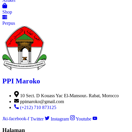
Artikel
Shop
Perpus
PPI Maroko
10 Sect. D Kouass Yac El-Mansour، Rabat, Morocco
ppimaroko@gmail.com
(+212) 710 873125
Jki-facebook-f
Twitter
Instagram
Youtube
Halaman