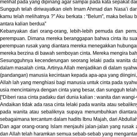
melihat pada yang dipinang agar sampai pada kata sepakat dan
Sungguh telah diriwayatkan oleh Imam Ahmad dan Nasa’i dari 
kamu telah melihatnya ?” Aku berkata : “Belum”, maka beliau
antara kalian berdua”
Kebanyakan dari orang-orang, lebih-lebih pemuda dan pemud
perempuan. Dimana mereka beranggapan bahwa cinta itu suatu 
perempuan rusak yang diantara mereka menegakkan hubungan y
mereka berzina di bawah semboyan cinta. Mereka mengira bahwa ‘
Sesungguhnya kecenderungan seorang lelaki pada wanita dan
dalam masalah cinta. Artinya Allah menjadikan di dalam syahw
(pandangan) manusia kecintaan kepada apa-apa yang diingini, y
Allah lah yang menghiasi bagi manusia untuk cinta pada syahw
usia mencintainya dengan cinta yang besar, dan sungguh tela
[“Diberi rasa cinta padaku dari dunia kalian : wanita dan wan
Andaikan tidak ada rasa cinta lelaki pada wanita atau sebalikn
pada wanita atau sebaliknya supaya menumbuhkan diantara 
sebagaimana tercantum dalam hadits Ibnu Majah, dari Abdullah b
Dan agar orang-orang Islam menjauhi jalan-jalan yang rusak 
dan Allah telah haramkan semua sebab-sebab yang mengantark