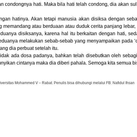
 condongnya hati. Maka bila hati telah condong, dia akan sulit
an hatinya. Akan tetapi manusia akan disiksa dengan sebab
ng memandang atau berduaan atau duduk cerita panjang lebar, 
anya disiksanya, karena hal itu berkaitan dengan hati, seda
eduanya melakukan sebab-sebab yang menyampaikan pada ‘cint
ng dia perbuat setelah itu.
idak ada dosa padanya, bahkan telah disebutkan oleh sebag
yikan cintanya maka dia diberi pahala.
Semoga kita semua bisa
versitas Mohammed V – Rabat. Penulis bisa dihubungi melalui FB: Nafidul Ihsan