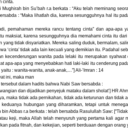
 cinta.
Mughirah bin Su’bah r.a berkata : “Aku telah meminang seora
 bersabda : “Maka lihatlah dia, karena sesungguhnya hal itu 
i, pemahaman mereka rancu tentang cinta” dan apa-apa yang
maksiat, karena sesungguhnya dia memahami cinta itu dari ap
ang tidak disyariatkan. Mereka saling duduk, bermalam, sal
cinta’ tidak ada lain kecuali yang demikian itu. Padahal seben
 kecenderungan wanita pada lelaki itu merupakan syahwat d
at apa-apa yang menyebabkan hati laki-laki itu cenderung pad
aitu : wanita-wanita, anak-anak,…”] Ali-’Imran : 14
at ini, maka man
h tersebut dalam hadits bahwa Nabi Saw bersabda :
gi-wangian dan dijadikan penyejuk mataku dalam sholat’] HR Ah
ya, maka tidak ada pernikahan, tidak ada keturunan dan tidak a
keduanya hubungan yang diharamkan, tetapi untuk menegakk
in Abbas r.a berkata : telah bersabda Rasulullah Saw: [“Tidak t
atau keji, maka Allah telah menyuruh yang pertama kali agar
an pada fitnah, dan kekejian, seperti berduaan dengan oran