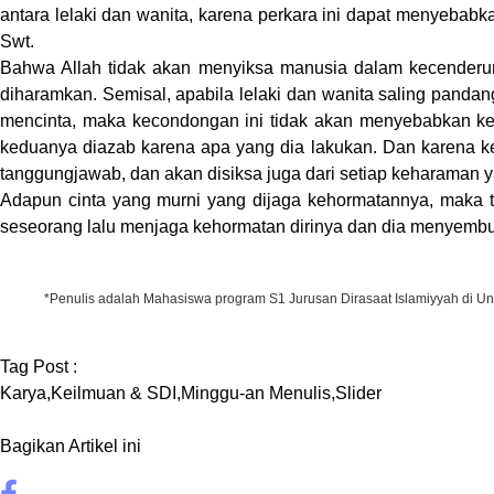
antara lelaki dan wanita, karena perkara ini dapat menyebabkan
Swt.
Bahwa Allah tidak akan menyiksa manusia dalam kecenderung
diharamkan. Semisal, apabila lelaki dan wanita saling panda
mencinta, maka kecondongan ini tidak akan menyebabkan kedu
keduanya diazab karena apa yang dia lakukan. Dan karena k
tanggungjawab, dan akan disiksa juga dari setiap keharaman ya
Adapun cinta yang murni yang dijaga kehormatannya, maka t
seseorang lalu menjaga kehormatan dirinya dan dia menyembun
*Penulis adalah Mahasiswa program S1 Jurusan Dirasaat Islamiyyah di Uni
Tag Post :
Karya
,
Keilmuan & SDI
,
Minggu-an Menulis
,
Slider
Bagikan Artikel ini