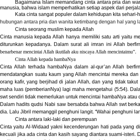
Bagaimana Islam memandang cinta antara pria dan wan
manusia, bahwa islam memperhatikan setiap aspek dari perja
Kata cinta sangat populer dalam kehidupan kita sehari-h
hubungan antara pria dan wanita ketimbang dengan hal yang la
Cinta seorang muslim kepada Allah
Cinta manusia kepada Allah hanya memiliki satu arti yaitu 
diturunkan kepadanya. Dalam surat ali imran ini Allah berfir
benarbenar mencintai Allah ikutilah aku niscaya Allah mencintaimu”.
Cinta Allah kepada hambaNya
Cinta Allah terhada hambaNya dalam al-qur’an Allah berfi
mendatangkan suatu kaum yang Allah mencintai mereka dan m
orang kafir, yang berjihad di jalan Allah, dan yang tidak ta
maha luas (pemberianNya) lagi maha mengetahui (5:54). Dala
swt sendiri tidak memerlukan untuk mencintai hambaNya atau di
Dalam hadits qudsi Nabi saw bersabda bahwa Allah swt berkata:
dia. Lalu Jibril memanggil penghuni langit.
“Wahai penghuni lan
Cinta antara laki-laki dan perempuan
Cinta
yaitu Al-Widaad yakni kecenderungan hati pada yang di
kecuali jika ada cinta dan kasih sayang diantara suami-iste