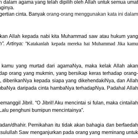
han dalam agama yang telah dipilih oleh Allah untuk semua uma
aginya.
ertian cinta.
Banyak
orang-orang menggunakan kata ini dala
urunkan Allah kepada nabi kita Muhammad saw atau hukum yang
. Artinya: “
Katakanlah kepada mereka hai Muhammad Jika kam
ra kamu yang murtad dari agamaNya, maka kelak Allah akan
ap orang yang mukmin, yang bersikap keras terhadap orang-
lah, diberikanNya kepada siapa yang dikehendakiNya, dan Allah
ambaNya daripada cinta hambaNya terhadapNya. Padahal Allah
gil Jibril. “O Jibril! Aku mencintai si fulan, maka cintailah
Lalu penghuni bumipun mencintainya”.
adan/dhahir. Pernikahan itu tidak akan bahagia dan berfaeda
, Rasulullah Saw menganjurkan pada orang yang meminang untuk