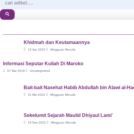
Khidmah dan Keutamaannya
13 Apr 2020
Mingguan Menulis
Informasi Seputar Kuliah Di Maroko
07 Mar 2018
Uncategorized
Bait-bait Nasehat Habib Abdullah bin Alawi al-H
31 Mei 2022
Mingguan Menulis
Sekelumit Sejarah Maulid Dhiyaul Lami’
19 Des 2022
Mingguan Menulis