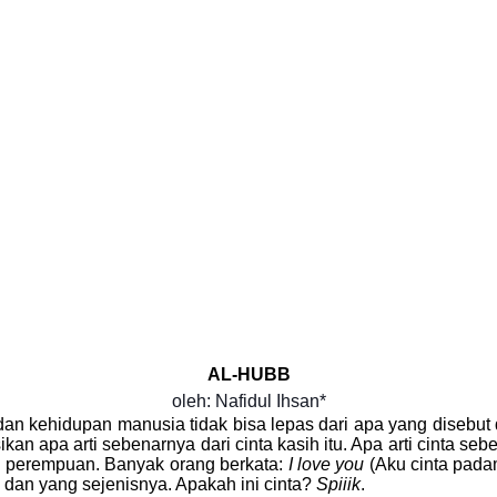
AL-HUBB
oleh: Nafidul Ihsan*
an kehidupan manusia tidak bisa lepas dari apa yang disebut 
ikan apa arti sebenarnya dari cinta kasih itu.
Apa arti cinta se
an perempuan. Banyak orang berkata:
I love you
(Aku cinta pada
u, dan yang sejenisnya. Apakah ini cinta?
Spiiik
.