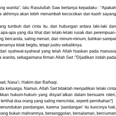
ng wanita”, lalu Rasulullah Saw bertanya kepadaku : “Apakah
pada akhirnya akan lebih menambah kecocokan dan kasih sayang
 tumbuh dari cinta itu, dari hubungan antara laki-laki dan
a-apa yang dia lihat dari lelaki-lelaki rusak dan perempuan-
ing bercanda, saling menari, dan minum-minum, bahkan sampai
arnya tidak begitu, tetapi justru sebaliknya.
ari syahwat-syahwat yang telah Allah hiaskan pada manusia
a wanita, sebagaimana firman Allah Swt :”Dijadikan indah pada
mad, Nasa’i, Hakim dan Baihaqi.
da keluarga. Namun, Allah Swt tidaklah menjadikan lelaki cinta
an hukum-hukum yang disyari’atkan dalam bersuami isteri,
erlihat dua orang yang saling mencintai, seperti pernikahan”]
 menundukan pandangan, karena ‘pandangan’ itu kuncinya hati,
g yang bukan mahramnya, bersenggolan, bersalaman, berciuman