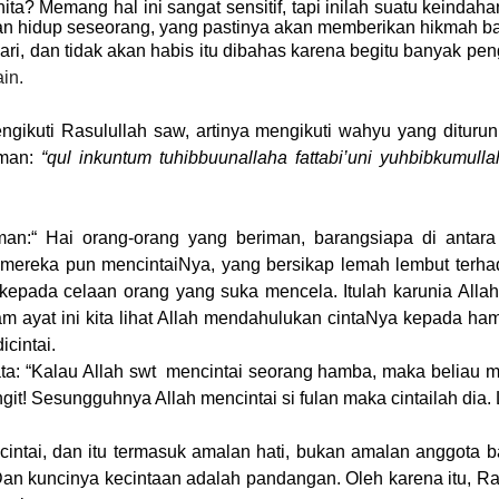
ita?
Memang hal ini sangat sensitif, tapi inilah suatu keinda
lan hidup seseorang, yang pastinya akan memberikan hikmah b
ari, dan tidak akan habis itu dibahas karena begitu banyak peng
in.
mengikuti Rasulullah saw, artinya mengikuti wahyu yang dit
man:
“qul inkuntum tuhibbuunallaha fattabi’uni yuhbibkumullah”
rman:“ Hai orang-orang yang beriman, barangsiapa di anta
ereka pun mencintaiNya, yang bersikap lemah lembut terhad
kut kepada celaan orang yang suka mencela. Itulah karunia Al
m ayat ini kita lihat Allah mendahulukan cintaNya kepada h
cintai.
 “Kalau Allah swt mencintai seorang hamba, maka beliau memang
git! Sesungguhnya Allah mencintai si fulan maka cintailah dia.
cintai, dan itu termasuk amalan hati, bukan amalan anggota b
ri. Dan kuncinya kecintaan adalah pandangan. Oleh karena itu