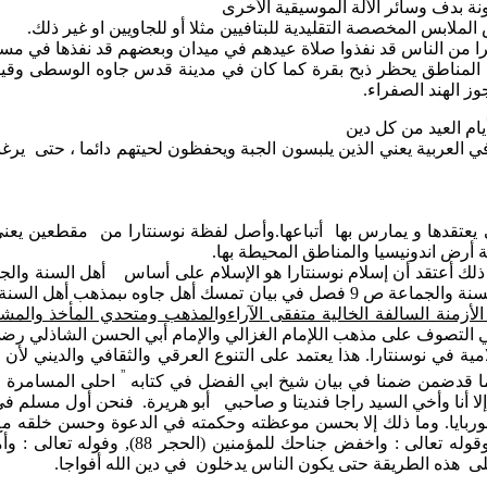
ة بدف وسائر الألة الموسيقية الأخرى
ابس المخصصة التقليدية للبتافيين مثلا أو للجاويين او غير ذلك.
قد نفذوا صلاة عيدهم في ميدان وبعضهم قد نفذها في مسجد, ومنهم صلوا التراويح 20
لمناطق يحظر ذبح بقرة كما كان في مدينة قدس جاوه الوسطى وقيل
ز الهند الصفراء.
ام العيد من كل دين
لعربية يعني الذين يلبسون الجبة ويحفظون لحيتهم دائما ، حتى يرغب
 يعتقدها و يمارس بها أتباعها.وأصل لفظة نوسنتارا من مقطعين يعن
 أرض اندونيسيا والمناطق المحيطة بها.
ك أعتقد أن إسلام نوسنتارا هو الإسلام على أساس أهل السنة والجم
كما قدضمن ضمنا في بيان شيخ هاشم اشعري في كتابه رسالة أهل السنة والجماعة ص 9 ف
الأزمنة السالفة الخالية متفقى الآراءوالمذهب ومتحدي المأخذ والمش
التصوف على مذهب اللإمام الغزالي والإمام أبي الحسن الشاذلي رضي
في نوسنتارا. هذا يعتمد على التنوع العرقي والثقافي والديني لأن
”
كما قدضمن ضمنا في بيان شيخ ابي الفضل في كتابه
إلا أنا وأخي السيد راجا فنديتا و صاحبي أبو هريرة. فنحن أول مسلم ف
ربايا. وما ذلك إلا بحسن موعظته وحكمته في الدعوة وحسن خلقه مع ا
بالحكمة والموعظة الحسنة وجادلهم بالتي هي