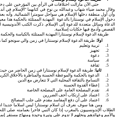
حتى الآن مازالت اختلافات في الرأي بين المؤرخين على دخول 
وقال محمد ضياء شهاب وعبدالله بن نوح في كتابهما “الإسلام في أندون
وأن أول منطقة دخلها الإسلام هي سواحل سومترا الشمالية, وأنه بع
دخول الإسلام في نوسنتارا بالدعوة المهذبة الممتلئة بالحكمة هذا مع
الدعاة وسائل متعددة للدعوة إلى الإسلام. ذكرت الكتب الأندونيسية
القصص وأدمج فيها حكايات إسلامية.
طريقة الدعوة لإسلام نوسنتارا المهذبة الممتلئة بالكياسة والحك
اولا
: طريقة الدعوة لإسلام نوسنتارا في زمن والي سونجو كم
1.
تربية وتعليم
2.
تجهيز
3.
دعوة
4.
سياسة
5.
ثقافة
ثانيا
: طريقة الدعوة لإسلام نوسنتارا في زمن الحاضر من حيث 
1.
الدعوة بالحكمة والموعظة الحسنة والمناظرة بالأخلاق الكري
2.
التسامح بالثقافة المحلية التي لا تتعارض مع الدين
3.
إعطاء القدوة الحسنة
4.
تقدم المصلحة العامة على المصلحة الخاصة
5.
اعتماد على ارتكاب أخف الضررين
6.
اعتماد على أن دفع المفاسد مقدم على جلب المصالح
ومن هنا سوف نعرف أن اسلام نوسنتارا ليس اسلاما جديدا انما 
الطلاب الإندونسييون بالمغرب إذا كان النبي فاخرا بعمامته صلى الل
والأمم وعوائدهم ونحلهم لا تدوم على وتيرة وحيدة ومنهاج مستقر إنما