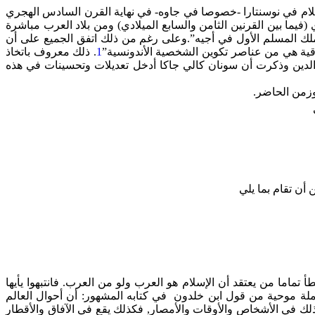
ام في نوسنتارا -خصوصا في جاوه- في نهاية القرن السادس الهجري
فيما بين القرنين الثامن والسابع الميلادي) ومن بلاد العرب مباشرة
ملك المسلم الأول في أجيه”.وعلى رغم من ذلك اتفق الجميع على أن
 رقية هي من عناصر تكوين الشخصية الأندونسية”
1
. ذلك معروف باتخاذ
ر الدين وذكرت أن سونان كالي جاكا أدخل تعديلات وتحسينات في هذه
وزمن الحاضر.
أن تقام بما يلي
ما من يعتقد أن الإسلام هو العرب ولو من العرب. فانتبهوا يأيها
لجملة موحية من قول ابن خلدون في كتابه المشهور: أن أحوال العالم
 ذلك في الأشخاص والأوقات والأمصار, فكذلك يقع في الآفاق والأقطار