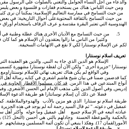
والدعاء من أجل النساء الحوامل والتغني بالصلوات علي الرسول مقرون
ومن حيث اللباس: هناك من يستخدم قفازات و قلنسوة و بعض يلبس المل
من حيث التسامح في ممارسة التعاليم الإسلامية: يمكننا أن نرى كثيرا من الناس 
من حيث التسامح بالثقافة المحتويةعلى أحوال التاريخية:
في بعض ا
الهندوسية التي تعتبر البقرة مقدسة.و عرف الزفاف باستخدام أوراق جو
5.
من حيث التسامح مع الأديان الأخرى هناك عطلة وطنية في أي
وكثيرا من الناس ما زالوا يعتقدون أن الإسلام هو كما كان في ا
لكم عن الإسلام نوسنتارا لكي لا نقع في الاتهامات السخيفة.
تعريف اسلام نوسنتارا
الإسلام هو الدين الذي جاء به النبي, والدين هو العقيدة التي
نوسنتارا “جزيرة أخرى ” ولكن الآن أن لفظة نوسنتارا مشهورة كتسمية
وفي الواقع لم يكن هناك تعريف نهائي للإسلام نوسنتاراومع ذل
أنواع المبتدعين في هذا الزمن.
قد كان مسلموا الأقطار الجاوية في 
إدريس, وفي أصول الدين على مذهب الإمام أبي الحسن الأشعري, وفي 
فضلا عن ذلك أن إسلام نوسانتارا هو طريقة الدعوة الإسلامية 
طريقة اسلام نو سنتارا الذي هو مزين بالأدب والهدوءوالملاطفة. 
عمفيل في دعوته. ” ثم قال السيد رحمة أنه لم يوجد في هذه الجزيرة 
عبادته أتبعه في الإ سلام جميع أهل عمفيل وما حوله وأكثر أهل سو
الأمور(لقمان 17). وهكذ ا ينبغي أن تكون أئمة المسلمين ومشايخهم على هذه الطريقة حتى يكون الناس يدخلون في دين الله أفواجا.
v
طريقة الدعوة لإسلام نوسنتارا