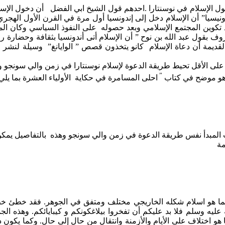
الإسلام في نوسنتارا .احدهم قول الشيخ ابي الفضل أن دخول الإسل
يسيا” أن الإسلام دخل إلى إندونسيا أول مرة في القرن الأول الهجري (
د تكوين المجتمع الإسلامي وبعد حصوله على النفوذ السياسي وكان ال
روف بقول عبد الله بن نوح ” أن الإسلام أتى أندونسيا بثقافة وحضارة
 القديمة أن دعاة الإسلام كانو يتخذون قصص ” الوايانغ” وسيلة لنش
مة على الأقل تحيط طريقة الدعوة لإسلام نوسنتارا في زمن والي سونجو 
”
ا هو موضح في كتاب
احلى المسامرة في حكاية الأولياء العشرة بما يلي
المبدأ نفس طريقة الدعوة في زمن والي سونجو وهذه بالتفاصيل يمكن 
مة
هو اسلام شكله الخاريجي مختلف ومتفق في الجوهر. فقد خطئ خطأ تما
ه عليه وسلم فلا بد عليكم أن تفخروا بيلاغكونكم و كيبايائكم. وهذه ا
 هو اختلاف على الأيام والأزمنة وانتقال من حال إلى حال. وكما يكون