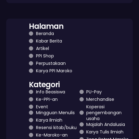
Halaman
Beranda
Kabar Berita
Artikel
PPI Shop
Perpustakaan
Karya PPI Maroko
Kategori
Info Beasiswa
PU-Pay
Ke-PPI-an
Merchandise
Event
Koperasi
Mingguan Menulis
pengembangan
usaha
Karya Ilmiah
Majalah Andalusia
Resensi kitab/buku
Karya Tulis Ilmiah
Ke-Maroko-an