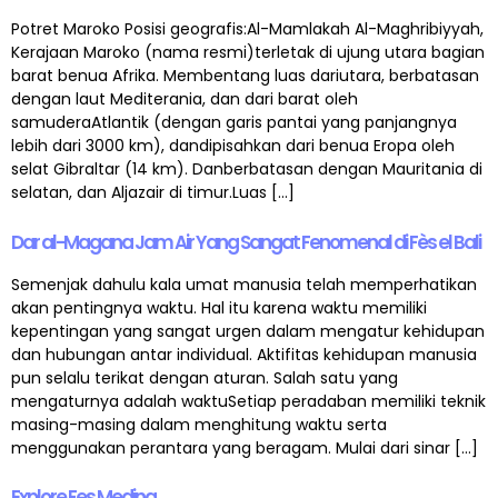
Potret Maroko Posisi geografis:Al-Mamlakah Al-Maghribiyyah,
Kerajaan Maroko (nama resmi)terletak di ujung utara bagian
barat benua Afrika. Membentang luas dariutara, berbatasan
dengan laut Mediterania, dan dari barat oleh
samuderaAtlantik (dengan garis pantai yang panjangnya
lebih dari 3000 km), dandipisahkan dari benua Eropa oleh
selat Gibraltar (14 km). Danberbatasan dengan Mauritania di
selatan, dan Aljazair di timur.Luas […]
Dar al-Magana Jam Air Yang Sangat Fenomenal di Fès el Bali
Semenjak dahulu kala umat manusia telah memperhatikan
akan pentingnya waktu. Hal itu karena waktu memiliki
kepentingan yang sangat urgen dalam mengatur kehidupan
dan hubungan antar individual. Aktifitas kehidupan manusia
pun selalu terikat dengan aturan. Salah satu yang
mengaturnya adalah waktuSetiap peradaban memiliki teknik
masing-masing dalam menghitung waktu serta
menggunakan perantara yang beragam. Mulai dari sinar […]
Explore Fes Medina