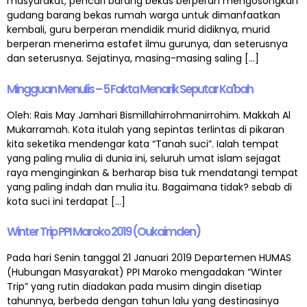
masyarakat, pencari barang bekas berperan mengosongkan
gudang barang bekas rumah warga untuk dimanfaatkan
kembali, guru berperan mendidik murid didiknya, murid
berperan menerima estafet ilmu gurunya, dan seterusnya
dan seterusnya. Sejatinya, masing-masing saling […]
Mingguan Menulis – 5 Fakta Menarik Seputar Ka'bah
Oleh: Rais May Jamhari Bismillahirrohmanirrohim. Makkah Al
Mukarramah. Kota itulah yang sepintas terlintas di pikaran
kita seketika mendengar kata “Tanah suci”. Ialah tempat
yang paling mulia di dunia ini, seluruh umat islam sejagat
raya menginginkan & berharap bisa tuk mendatangi tempat
yang paling indah dan mulia itu. Bagaimana tidak? sebab di
kota suci ini terdapat […]
Winter Trip PPI Maroko 2019 (Oukaimden)
Pada hari Senin tanggal 21 Januari 2019 Departemen HUMAS
(Hubungan Masyarakat) PPI Maroko mengadakan “Winter
Trip” yang rutin diadakan pada musim dingin disetiap
tahunnya, berbeda dengan tahun lalu yang destinasinya