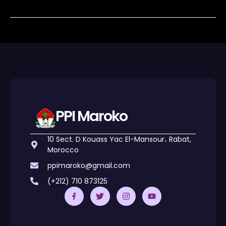
PPI Maroko
10 Sect. D Kouass Yac El-Mansour، Rabat,
Morocco
ppimaroko@gmail.com
(+212) 710 873125