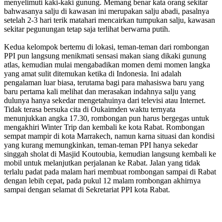
menyelimuti kaki-kaki gunung. Memang benar kata orang sekitar
bahwasanya salju di kawasan ini merupakan salju abadi, pasalnya
setelah 2-3 hari terik matahari mencairkan tumpukan salju, kawasan
sekitar pegunungan tetap saja terlihat berwarna putih.
Kedua kelompok bertemu di lokasi, teman-teman dari rombongan
PPI pun langsung menikmati sensasi makan siang dikaki gunung
atlas, kemudian mulai mengabadikan momen demi momen langka
yang amat sulit ditemukan ketika di Indonesia. Ini adalah
pengalaman luar biasa, terutama bagi para mahasiswa baru yang
baru pertama kali melihat dan merasakan indahnya salju yang
dulunya hanya sekedar mengetahuinya dari televisi atau Internet.
Tidak terasa bersuka cita di Oukaimden waktu ternyata
menunjukkan angka 17.30, rombongan pun harus bergegas untuk
mengakhiri Winter Trip dan kembali ke kota Rabat. Rombongan
sempat mampir di kota Marrakech, namun karna situasi dan kondisi
yang kurang memungkinkan, teman-teman PPI hanya sekedar
singgah sholat di Masjid Koutoubia, kemudian langsung kembali ke
mobil untuk melanjutkan perjalanan ke Rabat. Jalan yang tidak
terlalu padat pada malam hari membuat rombongan sampai di Rabat
dengan lebih cepat, pada pukul 12 malam rombongan akhirnya
sampai dengan selamat di Sekretariat PPI kota Rabat.