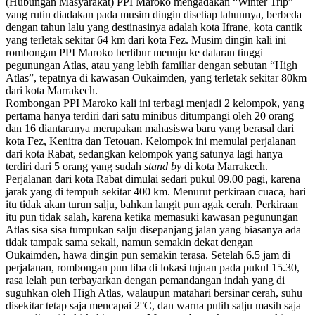
(Hubungan Masyarakat) PPI Maroko mengadakan “Winter Trip”
yang rutin diadakan pada musim dingin disetiap tahunnya, berbeda
dengan tahun lalu yang destinasinya adalah kota Ifrane, kota cantik
yang terletak sekitar 64 km dari kota Fez. Musim dingin kali ini
rombongan PPI Maroko berlibur menuju ke dataran tinggi
pegunungan Atlas, atau yang lebih familiar dengan sebutan “High
Atlas”, tepatnya di kawasan Oukaimden, yang terletak sekitar 80km
dari kota Marrakech.
Rombongan PPI Maroko kali ini terbagi menjadi 2 kelompok, yang
pertama hanya terdiri dari satu minibus ditumpangi oleh 20 orang
dan 16 diantaranya merupakan mahasiswa baru yang berasal dari
kota Fez, Kenitra dan Tetouan. Kelompok ini memulai perjalanan
dari kota Rabat, sedangkan kelompok yang satunya lagi hanya
terdiri dari 5 orang yang sudah
stand by
di kota Marrakech.
Perjalanan dari kota Rabat dimulai sedari pukul 09.00 pagi, karena
jarak yang di tempuh sekitar 400 km. Menurut perkiraan cuaca, hari
itu tidak akan turun salju, bahkan langit pun agak cerah. Perkiraan
itu pun tidak salah, karena ketika memasuki kawasan pegunungan
Atlas sisa sisa tumpukan salju disepanjang jalan yang biasanya ada
tidak tampak sama sekali, namun semakin dekat dengan
Oukaimden, hawa dingin pun semakin terasa. Setelah 6.5 jam di
perjalanan, rombongan pun tiba di lokasi tujuan pada pukul 15.30,
rasa lelah pun terbayarkan dengan pemandangan indah yang di
suguhkan oleh High Atlas, walaupun matahari bersinar cerah, suhu
disekitar tetap saja mencapai 2
°C, dan warna putih salju masih saja