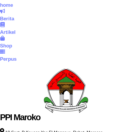
home
Berita
Artikel
Shop
Perpus
PPI Maroko