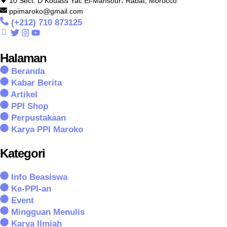
10 Sect. D Kouass Yac El-Mansour، Rabat, Morocco
ppimaroko@gmail.com
(+212) 710 873125
Halaman
Beranda
Kabar Berita
Artikel
PPI Shop
Perpustakaan
Karya PPI Maroko
Kategori
Info Beasiswa
Ke-PPI-an
Event
Mingguan Menulis
Karya Ilmiah