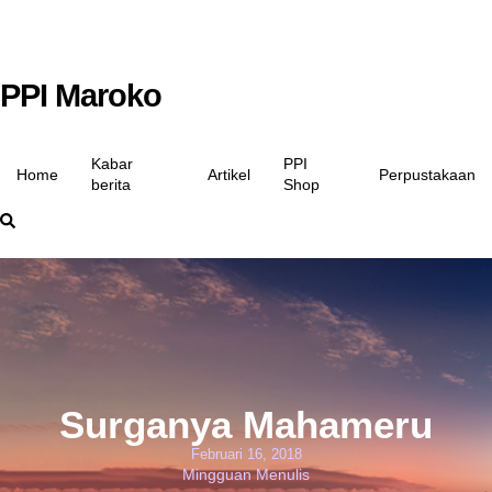
PPI Maroko
Kabar
PPI
Home
Artikel
Perpustakaan
berita
Shop
Surganya Mahameru
Februari 16, 2018
Mingguan Menulis