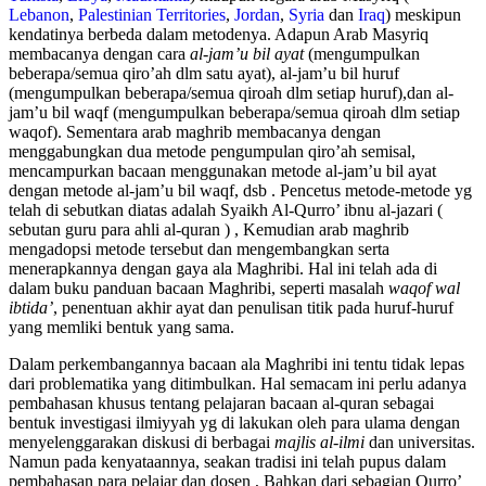
Lebanon
,
Palestinian Territories
,
Jordan
,
Syria
dan
Iraq
) meskipun
kendatinya berbeda dalam metodenya. Adapun Arab Masyriq
membacanya dengan cara
al-jam’u bil ayat
(mengumpulkan
beberapa/semua qiro’ah dlm satu ayat), al-jam’u bil huruf
(mengumpulkan beberapa/semua qiroah dlm setiap huruf),dan al-
jam’u bil waqf (mengumpulkan beberapa/semua qiroah dlm setiap
waqof). Sementara arab maghrib membacanya dengan
menggabungkan dua metode pengumpulan qiro’ah semisal,
mencampurkan bacaan menggunakan metode al-jam’u bil ayat
dengan metode al-jam’u bil waqf, dsb . Pencetus metode-metode yg
telah di sebutkan diatas adalah Syaikh Al-Qurro’ ibnu al-jazari (
sebutan guru para ahli al-quran ) , Kemudian arab maghrib
mengadopsi metode tersebut dan mengembangkan serta
menerapkannya dengan gaya ala Maghribi. Hal ini telah ada di
dalam buku panduan bacaan Maghribi, seperti masalah
waqof wal
ibtida’
, penentuan akhir ayat dan penulisan titik pada huruf-huruf
yang memliki bentuk yang sama.
Dalam perkembangannya bacaan ala Maghribi ini tentu tidak lepas
dari problematika yang ditimbulkan. Hal semacam ini perlu adanya
pembahasan khusus tentang pelajaran bacaan al-quran sebagai
bentuk investigasi ilmiyyah yg di lakukan oleh para ulama dengan
menyelenggarakan diskusi di berbagai
majlis al-ilmi
dan universitas.
Namun pada kenyataannya, seakan tradisi ini telah pupus dalam
pembahasan para pelajar dan dosen , Bahkan dari sebagian Qurro’