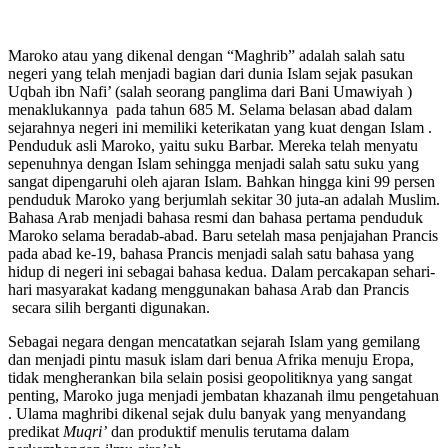
Maroko atau yang dikenal dengan “Maghrib” adalah salah satu
negeri yang telah menjadi bagian dari dunia Islam sejak pasukan
Uqbah ibn Nafi’ (salah seorang panglima dari Bani Umawiyah )
menaklukannya pada tahun 685 M. Selama belasan abad dalam
sejarahnya negeri ini memiliki keterikatan yang kuat dengan Islam .
Penduduk asli Maroko, yaitu suku Barbar. Mereka telah menyatu
sepenuhnya dengan Islam sehingga menjadi salah satu suku yang
sangat dipengaruhi oleh ajaran Islam. Bahkan hingga kini 99 persen
penduduk Maroko yang berjumlah sekitar 30 juta-an adalah Muslim.
Bahasa Arab menjadi bahasa resmi dan bahasa pertama penduduk
Maroko selama beradab-abad. Baru setelah masa penjajahan Prancis
pada abad ke-19, bahasa Prancis menjadi salah satu bahasa yang
hidup di negeri ini sebagai bahasa kedua. Dalam percakapan sehari-
hari masyarakat kadang menggunakan bahasa Arab dan Prancis
secara silih berganti digunakan.
Sebagai negara dengan mencatatkan sejarah Islam yang gemilang
dan menjadi pintu masuk islam dari benua Afrika menuju Eropa,
tidak mengherankan bila selain posisi geopolitiknya yang sangat
penting, Maroko juga menjadi jembatan khazanah ilmu pengetahuan
. Ulama maghribi dikenal sejak dulu banyak yang menyandang
predikat
Muqri’
dan produktif menulis terutama dalam