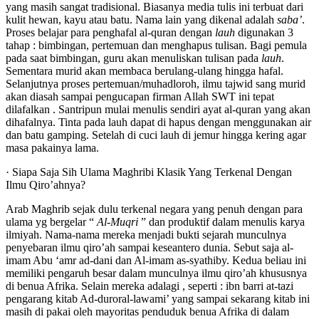
yang masih sangat tradisional. Biasanya media tulis ini terbuat dari
kulit hewan, kayu atau batu. Nama lain yang dikenal adalah
saba’
.
Proses belajar para penghafal al-quran dengan
lauh
digunakan 3
tahap : bimbingan, pertemuan dan menghapus tulisan. Bagi pemula
pada saat bimbingan, guru akan menuliskan tulisan pada
lauh
.
Sementara murid akan membaca berulang-ulang hingga hafal.
Selanjutnya proses pertemuan/muhadloroh, ilmu tajwid sang murid
akan diasah sampai pengucapan firman Allah SWT ini tepat
dilafalkan . Santripun mulai menulis sendiri ayat al-quran yang akan
dihafalnya. Tinta pada lauh dapat di hapus dengan menggunakan air
dan batu gamping. Setelah di cuci lauh di jemur hingga kering agar
masa pakainya lama.
· Siapa Saja Sih Ulama Maghribi Klasik Yang Terkenal Dengan
Ilmu Qiro’ahnya?
Arab Maghrib sejak dulu terkenal negara yang penuh dengan para
ulama yg bergelar “
Al-Muqri
” dan produktif dalam menulis karya
ilmiyah. Nama-nama mereka menjadi bukti sejarah munculnya
penyebaran ilmu qiro’ah sampai keseantero dunia. Sebut saja al-
imam Abu ‘amr ad-dani dan Al-imam as-syathiby. Kedua beliau ini
memiliki pengaruh besar dalam munculnya ilmu qiro’ah khususnya
di benua Afrika. Selain mereka adalagi , seperti : ibn barri at-tazi
pengarang kitab Ad-duroral-lawami’ yang sampai sekarang kitab ini
masih di pakai oleh mayoritas penduduk benua Afrika di dalam