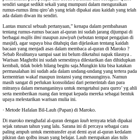
sendiri sangat sedikit sekali yang mumpuni dalam menguraikan
rumus-rumus ilmu qiro’ah yang telah dipakai atau kaidah yang telah
ada dalam diwan itu sendiri.
Lantas muncul sebuah pertanyaan,” kenapa dalam pembahasan
tentang rumus-rumus bacaan al-quran ini sudah jarang dijumpai di
berbagai
majlis ilmi
maupun
zawiyah
(sebutan tempat pengajian di
masjid), agar supaya bisa ditahqiq dan dijelaskan tentang kaidah
bacaan yang menjadi asas dalam membaca al-quran di Maroko ?
Sebab Realitanya sampai saat ini belum diketahui napak tilasnya .
Warisan Maghribi ini sudah semestinya dilestarikan dan dihidupkan
kembali, tidak boleh hilang begitu saja.Mungkin kita bisa katakan
permasalahan ini sudah ada dalam undang-undang yang tertera pada
kementrian wakaf maupun instansi yang menaunginya. Namun
masih sangat di perlukan konsolidasi dari pemerintah dan para
mitranya dalam menanganinya untuk mengetahui para qurro’ yg ahli
serta memberikan ruang dan tempat kepada mereka sebagai bentuk
upaya melestarikan warisan mulia ini.
· Metode Hafalan Bil-Lauh (Papan) di Maroko.
Di maroko menghafal al-quran dengan
lauh
ternyata telah dipakai
sejak ratusan tahun yang lalu. Sarana ini di percaya sebagai cara
paling ampuh untuk mentransfer ayat demi ayat al-quran kedalam
pikiran dan qolbu insan yang belajar. Lauh merupakan alas tulis