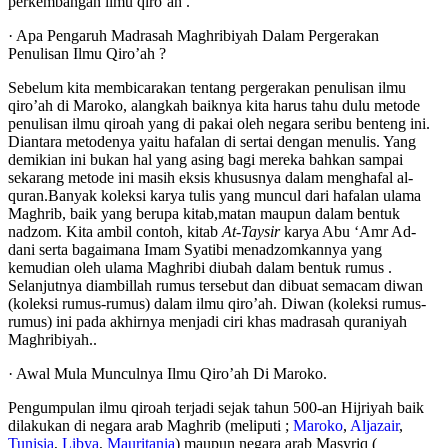
perkembangan ilmu qiro’ah .
· Apa Pengaruh Madrasah Maghribiyah Dalam Pergerakan
Penulisan Ilmu Qiro’ah ?
Sebelum kita membicarakan tentang pergerakan penulisan ilmu
qiro’ah di Maroko, alangkah baiknya kita harus tahu dulu metode
penulisan ilmu qiroah yang di pakai oleh negara seribu benteng ini.
Diantara metodenya yaitu hafalan di sertai dengan menulis. Yang
demikian ini bukan hal yang asing bagi mereka bahkan sampai
sekarang metode ini masih eksis khususnya dalam menghafal al-
quran.Banyak koleksi karya tulis yang muncul dari hafalan ulama
Maghrib, baik yang berupa kitab,matan maupun dalam bentuk
nadzom. Kita ambil contoh, kitab
At-Taysir
karya Abu ‘Amr Ad-
dani serta bagaimana Imam Syatibi menadzomkannya yang
kemudian oleh ulama Maghribi diubah dalam bentuk rumus .
Selanjutnya diambillah rumus tersebut dan dibuat semacam diwan
(koleksi rumus-rumus) dalam ilmu qiro’ah. Diwan (koleksi rumus-
rumus) ini pada akhirnya menjadi ciri khas madrasah quraniyah
Maghribiyah..
· Awal Mula Munculnya Ilmu Qiro’ah Di Maroko.
Pengumpulan ilmu qiroah terjadi sejak tahun 500-an Hijriyah baik
dilakukan di negara arab Maghrib (meliputi ;
Maroko
,
Aljazair
,
Tunisia
,
Libya
,
Mauritania
) maupun negara arab Masyriq (