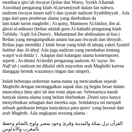
membaca qiro’ah riwayat Qolun dan Warsy, Syekh Allamah
Assonhaji pengarang kitab
Al-jurumiyyah
dalam fan nahwu,
nadzom riwayat imam nafi’e dan syarah nadzom Syathibiyyah . Ada
juga dari para pembesar ulama yang disebutkan da
lam kitab turots maghribi ; Al-qoisy, Maimoen Al-fakhor, ibn al-
ghozi al-miknasi (beliau adalah guru Al-habathi pengarang kitab
Tafshilu ‘Aqdi Ad-Duror) , Muhammad ibn abdissalam al-fasi (
Beliau yang mengumpulkan antara bacaan riwayah dan diroyah .
Beliau juga memiliki 2 kitab besar yang telah di tahqiq yakni
Syadzil
bukhur
dan
Al-ithaf
. Ada juga nadzom yang membahas tentang
waqof wal-ibtida’) . Adapun dari kalangan ulama kontemporer,
seperti ; At-tilmisi Al-kediri pengarang nadzom
Al-‘usyur An-
Nafi’ah
( nadzom ini dihafal oleh mayoritas arab Maghribi karena
dianggap bentuk wazannya ringan dan simpel) .
Inilah beberapa sederetan nama-nama yg mencatatkan sejarah
Maghribi dengan meninggalkan napak tilas yg begitu besar dalam
munculnya ilmu qiro’ah dan rosm alqur-an. Sebenarnya masih
banyak ulama-ulama yang belum disebutkan .Disini saya hanya
menyebutkan sebagian dari mereka saja. Setidaknya ini menjadi
sebuah gambaran betapa banyaknya para qurro’ yang berasal dari
arab Maghrib. Ada ungkapan seorang ulama :
القرأن نزل بمكة والمدينة وقرئ وجود بمصر ولوح بالشام وحفظ
بالمغرب والأندلوس