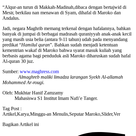
“Alqur-an turun di Makkah-Madinah,dibaca dengan bertajwid di
Mesir, berkilau nan menawan di Syam, dihafal di Maroko dan
Andalus.
Jadi, negara Maghrib memang terkenal dengan hafalannya, bahkan
banyak di jumpai di berbagai madrasah quraniyyah anak-anak kecil
yang masih usia belia (antara 9-11 tahun) udah pada menyandang
predikat “
Hamilul quran
”. Bahkan sudah menjadi ketentuan
kementrian wakaf di Maroko bahwa syarat masuk kuliah yang
berbasis agama bagi penduduk asli Maroko diharuskan sudah hafal
Al-quran 30 juz.
Sumber:
www.maghress.com
Almaghreb maliki limadza larangan Syekh Al-allamah
Mohammed Ar-rougi.
Oleh: Mukhtar Hanif Zamzamy
Mahasiswa S1 Institut Imam Nafi’e Tanger.
Tag Post :
Artikel
,
Karya
,
Minggu-an Menulis
,
Seputar Maroko
,
Slider
,
Ver
Bagikan Artikel ini