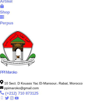
Artikel
Shop
Perpus
PPI Maroko
10 Sect. D Kouass Yac El-Mansour، Rabat, Morocco
ppimaroko@gmail.com
(+212) 710 873125