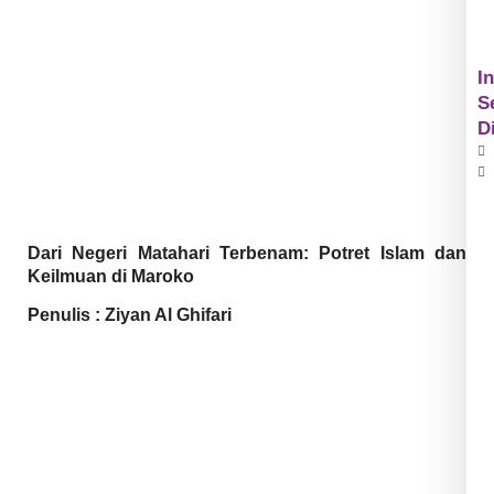
I
S
D
Dari Negeri Matahari Terbenam: Potret Islam dan
Keilmuan di Maroko
Penulis : Ziyan Al Ghifari