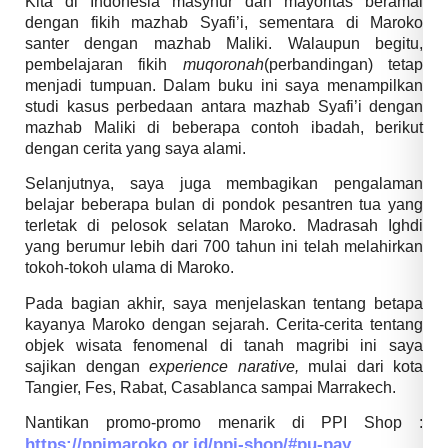
Kita di Indonesia masyhur dan mayoritas beramal
dengan fikih mazhab Syafi’i, sementara di Maroko
santer dengan mazhab Maliki. Walaupun begitu,
pembelajaran fikih
muqoronah
(perbandingan) tetap
menjadi tumpuan. Dalam buku ini saya menampilkan
studi kasus perbedaan antara mazhab Syafi’i dengan
mazhab Maliki di beberapa contoh ibadah, berikut
dengan cerita yang saya alami.
Selanjutnya, saya juga membagikan pengalaman
belajar beberapa bulan di pondok pesantren tua yang
terletak di pelosok selatan Maroko. Madrasah Ighdi
yang berumur lebih dari 700 tahun ini telah melahirkan
tokoh-tokoh ulama di Maroko.
Pada bagian akhir, saya menjelaskan tentang betapa
kayanya Maroko dengan sejarah. Cerita-cerita tentang
objek wisata fenomenal di tanah magribi ini saya
sajikan dengan
experience narative,
mulai dari kota
Tangier, Fes, Rabat, Casablanca sampai Marrakech.
Nantikan promo-promo menarik di PPI Shop :
https://ppimaroko.or.id/ppi-shop/#pu-pay