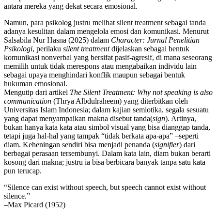
antara mereka yang dekat secara emosional.
Namun, para psikolog justru melihat silent treatment sebagai tanda
adanya kesulitan dalam mengelola emosi dan komunikasi
.
Menurut
Salsabila Nur Hasna (2025) dalam
Character: Jurnal Penelitian
Psikologi
, perilaku
silent treatment
dijelaskan sebagai bentuk
komunikasi nonverbal yang bersifat pasif-agresif, di mana seseorang
memilih untuk tidak merespons atau mengabaikan individu lain
sebagai upaya menghindari konflik maupun sebagai bentuk
hukuman emosional.
Mengutip dari artikel
The Silent Treatment: Why not speaking is also
communication
(Thrya Albdulraheem) yang diterbitkan oleh
Universitas Islam Indonesia; dalam kajian semiotika, segala sesuatu
yang dapat menyampaikan makna disebut tanda(
sign
). Artinya,
bukan hanya kata kata atau simbol visual yang bisa dianggap tanda,
tetapi juga hal-hal yang tampak “tidak berkata apa-apa” –seperti
diam. Keheningan sendiri bisa menjadi penanda (
signifier
) dari
berbagai perasaan tersembunyi. Dalam kata lain, diam bukan berarti
kosong dari makna; justru ia bisa berbicara banyak tanpa satu kata
pun terucap.
“Silence can exist without speech, but speech cannot exist without
silence.”
–Max Picard (1952)