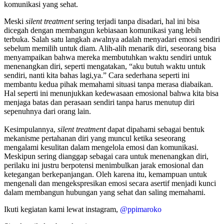
komunikasi yang sehat.
Meski
silent treatment
sering terjadi tanpa disadari, hal ini bisa
dicegah dengan membangun kebiasaan komunikasi yang lebih
terbuka. Salah satu langkah awalnya adalah menyadari emosi sendiri
sebelum memilih untuk diam. Alih-alih menarik diri, seseorang bisa
menyampaikan bahwa mereka membutuhkan waktu sendiri untuk
menenangkan diri, seperti mengatakan, “aku butuh waktu untuk
sendiri, nanti kita bahas lagi,ya.” Cara sederhana seperti ini
membantu kedua pihak memahami situasi tanpa merasa diabaikan.
Hal seperti ini menunjukkan kedewasaan emosional bahwa kita bisa
menjaga batas dan perasaan sendiri tanpa harus menutup diri
sepenuhnya dari orang lain.
Kesimpulannya,
silent treatment
dapat dipahami sebagai bentuk
mekanisme pertahanan diri yang muncul ketika seseorang
mengalami kesulitan dalam mengelola emosi dan komunikasi.
Meskipun sering dianggap sebagai cara untuk menenangkan diri,
perilaku ini justru berpotensi menimbulkan jarak emosional dan
ketegangan berkepanjangan. Oleh karena itu, kemampuan untuk
mengenali dan mengekspresikan emosi secara asertif menjadi kunci
dalam membangun hubungan yang sehat dan saling memahami.
Ikuti kegiatan kami lewat instagram,
@ppimaroko