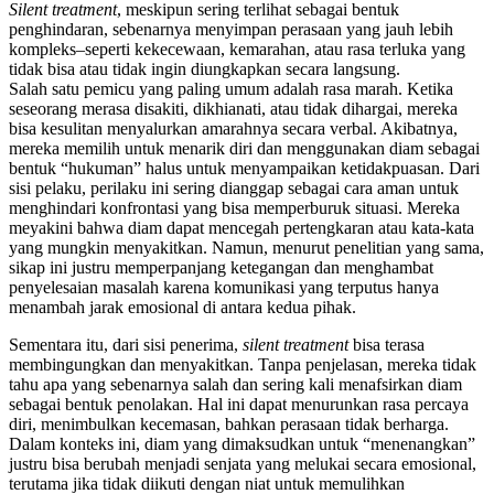
Silent treatment
, meskipun sering terlihat sebagai bentuk
penghindaran, sebenarnya menyimpan perasaan yang jauh lebih
kompleks–seperti kekecewaan, kemarahan, atau rasa terluka yang
tidak bisa atau tidak ingin diungkapkan secara langsung.
Salah satu pemicu yang paling umum adalah rasa marah. Ketika
seseorang merasa disakiti, dikhianati, atau tidak dihargai, mereka
bisa kesulitan menyalurkan amarahnya secara verbal. Akibatnya,
mereka memilih untuk menarik diri dan menggunakan diam sebagai
bentuk “hukuman” halus untuk menyampaikan ketidakpuasan. Dari
sisi pelaku, perilaku ini sering dianggap sebagai cara aman untuk
menghindari konfrontasi yang bisa memperburuk situasi. Mereka
meyakini bahwa diam dapat mencegah pertengkaran atau kata-kata
yang mungkin menyakitkan. Namun, menurut penelitian yang sama,
sikap ini justru memperpanjang ketegangan dan menghambat
penyelesaian masalah karena komunikasi yang terputus hanya
menambah jarak emosional di antara kedua pihak.
Sementara itu, dari sisi penerima,
silent treatment
bisa terasa
membingungkan dan menyakitkan. Tanpa penjelasan, mereka tidak
tahu apa yang sebenarnya salah dan sering kali menafsirkan diam
sebagai bentuk penolakan. Hal ini dapat menurunkan rasa percaya
diri, menimbulkan kecemasan, bahkan perasaan tidak berharga.
Dalam konteks ini, diam yang dimaksudkan untuk “menenangkan”
justru bisa berubah menjadi senjata yang melukai secara emosional,
terutama jika tidak diikuti dengan niat untuk memulihkan