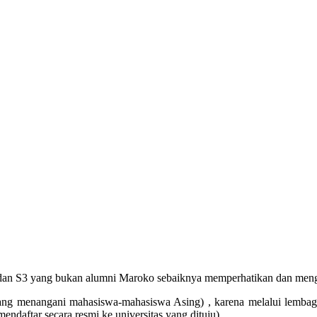
an S3 yang bukan alumni Maroko sebaiknya memperhatikan dan mengiku
g menangani mahasiswa-mahasiswa Asing) , karena melalui lembaga i
mendaftar secara resmi ke universitas yang dituju).