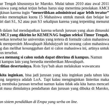
Tengah khususnya ke Maroko. Mulai tahun 2010 atau awal 2011
hasiswa yang nekat terjun bebas harus siap menerima penolakan AMCI
gkinan karena ingin
“menertibkan administrasi agar lebih teratur”
Maroko menetapkan kuota 15 Mahasiswa utntuk masuk dan belajar ke
ri dari S1, S2 atau pun S3 sekalipun karena yang terpenting menurut
h dalam hal mendapatkan karena seluruh jurusan yang akan dimasuki
i AMCI yang dikirim ke KEMENAG bagian seleksi Timur Tengah
,
as tersebut ke universitas yang tertera di formulir calon mahasiswa
tuk memperoleh
Muwafaqah Mabdaiyyah
ini seorang calon mahasiswa
dan melihat kesungguhan dari si calon mahasiswa ini, artinya untuk
s tersebut.
 memang si calon sudah dapat diterima di kampus.
Namun
ari kampus lain yang bersedia memberikan
Muwafaqah
.
tian desertasinya.
Rois Syu’bah akan melakukan wawancara
kita inginkan
, bisa jadi jurusan yang kita inginkan pada tahun kita
ng targetnya adalah LoA. Tapi kalau menginginkan linieritas maka
membuka jurusan tersebut namun kalau tidak ada kita harus mencari
it masa dimulainya pendaftaran dan jurusan yang dibuka di Maroko,
n sistem pendidikan di Eropa yang serba on line.