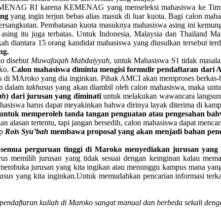
EMENAG RI karena KEMENAG yang menseleksi mahasiswa ke Timur 
ing
yang ingin terjun bebas alias masuk di luar kuota. Bagi calon ma
ersangkutan. Pembatasan kuota masuknya mahasiswa asing ini kemun
 asing itu juga terbatas. Untuk Indonesia, Malaysia dan Thailand 
 diantara 15 orang kandidat mahasiswa yang diusulkan tersebut terdi
ng.
ko disebut
Muwafaqah Mabdaiyyah
, untuk Mahasiswa S1 tidak masala
oko.
Calon mahasiswa diminta mengisi formulir pendaftaran dar
as di MAroko yang dia inginkan. Pihak AMCI akan memproses berkas-berk
n dalam
takhasus
yang akan diambil oleh calon mahasiswa, maka un
ah
) dari jurusan yang diminati
untuk melakukan wawancara langsung 
ahasiswa harus dapat meyakinkan bahwa dirinya layak diterima di kampu
ntuk memperoleh tanda tangan penguatan atau pengesahan bahwa
n alasan tertentu, tapi jangan bersedih, calon mahasiswa dapat menc
ap
Rois Syu’bah
membawa proposal yang akan menjadi bahan peneli
k semua perguruan tinggi di Maroko menyediakan jurusan yang 
rus memilih jurusan yang tidak sesuai dengan keinginan kalau mema
membuka jurusan yang kita ingikan atau menunggu kampus mana yang 
asus
yang kita inginkan.Untuk memudahkan pencarian informasi terka
 pendaftaran kuliah di Maroko sangat manual dan berbeda sekali denga