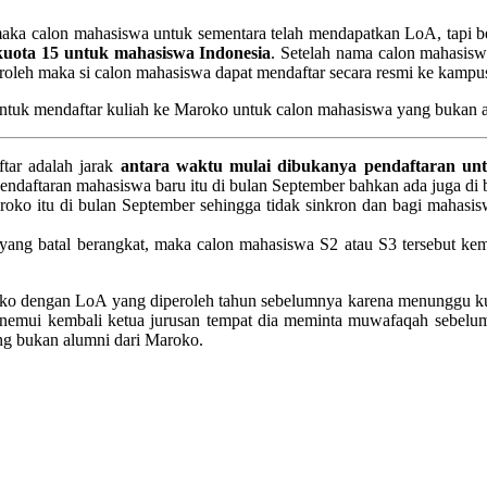
aka calon mahasiswa untuk sementara telah mendapatkan LoA, tapi b
ota 15 untuk mahasiswa Indonesia
. Setelah nama calon mahasis
roleh maka si calon mahasiswa dapat mendaftar secara resmi ke kampu
untuk mendaftar kuliah ke Maroko untuk calon mahasiswa yang bukan
tar adalah jarak
antara waktu mulai dibukanya pendaftaran un
ndaftaran mahasiswa baru itu di bulan September bahkan ada juga di b
ko itu di bulan September sehingga tidak sinkron dan bagi mahasi
a yang batal berangkat, maka calon mahasiswa S2 atau S3 tersebut kem
Maroko dengan LoA yang diperoleh tahun sebelumnya karena menunggu 
enemui kembali ketua jurusan tempat dia meminta muwafaqah sebelum
ng bukan alumni dari Maroko.