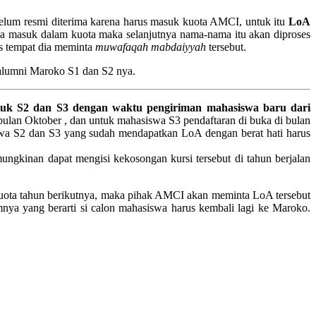
elum resmi diterima karena harus masuk kuota AMCI, untuk itu
LoA
wa masuk dalam kuota maka selanjutnya nama-nama itu akan diproses
s tempat dia meminta
muwafaqah mabdaiyyah
tersebut.
 alumni Maroko S1 dan S2 nya.
tuk S2 dan S3 dengan waktu pengiriman mahasiswa baru dari
ulan Oktober , dan untuk mahasiswa S3 pendaftaran di buka di bulan
swa S2 dan S3 yang sudah mendapatkan LoA dengan berat hati harus
ungkinan dapat mengisi kekosongan kursi tersebut di tahun berjalan
kuota tahun berikutnya, maka pihak AMCI akan meminta LoA tersebut
nya yang berarti si calon mahasiswa harus kembali lagi ke Maroko.