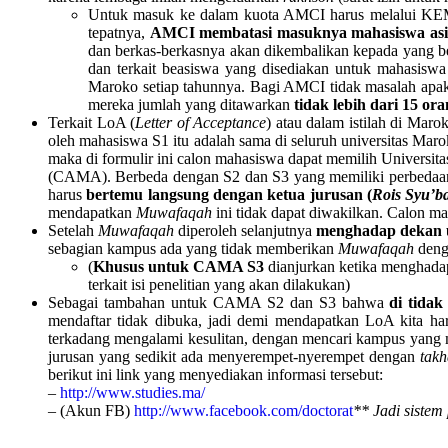
Untuk masuk ke dalam kuota AMCI harus melalui K
tepatnya,
AMCI membatasi masuknya mahasiswa as
dan berkas-berkasnya akan dikembalikan kepada yang b
dan terkait beasiswa yang disediakan untuk mahasiswa
Maroko setiap tahunnya. Bagi AMCI tidak masalah apakah
mereka jumlah yang ditawarkan
tidak lebih dari 15 ora
Terkait LoA (
Letter of Acceptance
) atau dalam istilah di Maro
oleh mahasiswa S1 itu adalah sama di seluruh universitas Mar
maka di formulir ini calon mahasiswa dapat memilih Universit
(CAMA). Berbeda dengan S2 dan S3 yang memiliki perbedaa
harus
bertemu langsung dengan ketua jurusan (
Rois Syu’b
mendapatkan
Muwafaqah
ini tidak dapat diwakilkan. Calon m
Setelah
Muwafaqah
diperoleh selanjutnya
menghadap dekan u
sebagian kampus ada yang tidak memberikan
Muwafaqah
denga
(
Khusus untuk CAMA S3
dianjurkan ketika menghad
terkait isi penelitian yang akan dilakukan)
Sebagai tambahan untuk CAMA S2 dan S3 bahwa
di tida
mendaftar tidak dibuka, jadi demi mendapatkan LoA kita ha
terkadang mengalami kesulitan, dengan mencari kampus yang 
jurusan yang sedikit ada menyerempet-nyerempet dengan
takh
berikut ini link yang menyediakan informasi tersebut:
–
http://www.studies.ma/
– (Akun FB)
http://www.facebook.com/doctorat
** Jadi sistem