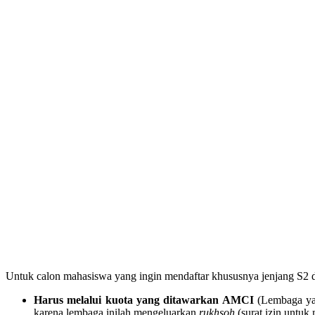
Untuk calon mahasiswa yang ingin mendaftar khususnya jenjang S2 d
Harus melalui kuota yang ditawarkan AMCI
(Lembaga yan
karena lembaga inilah mengeluarkan
rukhsoh
(surat izin untuk 