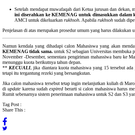
Setelah mendapat muwafaqah dari Ketua jurusan dan dekan, m
ini diserahkan ke KEMENAG untuk dimasukkan dalam ku
AMCI untuk dikeluarkan
rukhsoh
. Apabila
rukhsoh
sudah dipe
Penjelasan di atas merupakan prosedur umum yang harus dilakukan 
Namun kendala yang dihadapi calon Mahasiswa yang akan mendaf
KEMENAG tidak sama.
untuk S2 sebagian Universitas membuka pe
November -Desember, sementara pengiriman mahassiwa baru ke Maro
menunggu kuota berikutnya tahun depan.
**
KECUALI
, jika diantara kuota mahasiswa yang 15 tersebut ad
tetapi itu tergantung rezeki yang bersangkutan.
Jika calon mahasiswa tersebut tetap ingin melanjutkan kuliah di 
di
update
karena sudah
expired
berarti si calon mahasiswa harus m
Rumit sebenarnya sistem penerimaan mahasiswa untuk S2 dan S3 ya
Tag Post :
Share This :