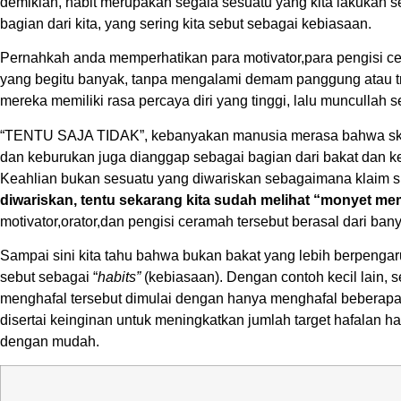
demikian, habit merupakan segala sesuatu yang kita lakukan se
bagian dari kita, yang sering kita sebut sebagai kebiasaan.
Pernahkah anda memperhatikan para motivator,para pengisi c
yang begitu banyak, tanpa mengalami demam panggung atau tr
mereka memiliki rasa percaya diri yang tinggi, lalu muncullah
“TENTU SAJA TIDAK”, kebanyakan manusia merasa bahwa skill at
dan keburukan juga dianggap sebagai bagian dari bakat dan 
Keahlian bukan sesuatu yang diwariskan sebagaimana klaim si D
diwariskan, tentu sekarang kita sudah melihat “monyet m
motivator,orator,dan pengisi ceramah tersebut berasal dari b
Sampai sini kita tahu bahwa bukan bakat yang lebih berpengaru
sebut sebagai “
habits”
(kebiasaan). Dengan contoh kecil lain,
menghafal tersebut dimulai dengan hanya menghafal beberapa b
disertai keinginan untuk meningkatkan jumlah target hafalan h
dengan mudah.