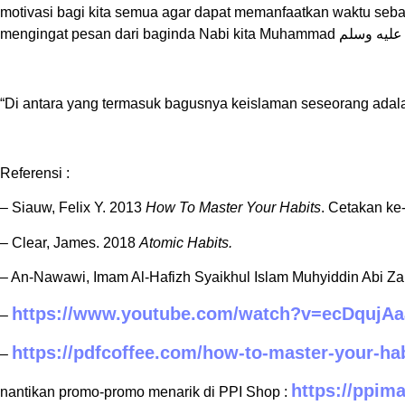
motivasi bagi kita semua agar dapat memanfaatkan waktu seba
mengingat pesan dari baginda Nabi kita Muhammad
عليه وسلم
“Di antara yang termasuk bagusnya keislaman seseorang adalah
Referensi :
– Siauw, Felix Y. 2013
How To Master Your Habits
. Cetakan ke-
– Clear, James. 2018
Atomic Habits.
– An-Nawawi, Imam Al-Hafizh Syaikhul Islam Muhyiddin Abi Za
https://www.youtube.com/watch?v=ecDqujA
–
https://pdfcoffee.com/how-to-master-your-hab
–
https://ppim
nantikan promo-promo menarik di PPI Shop :