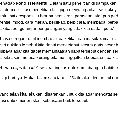
rhadap kondisi tertentu.
Dalam satu penelitian di sampaikan 
 otomatis. Hasil penelitian lain juga menyampaikan setidaknya
ertentu, baik respons itu berupa pemikiran, perasaan, ataupun 
kap mental, mood, cara makan, bersikap, berbicara, membaca, ber
 akibat pengulanganpengulangan yang tidak kita sadari pula.”
h terbiasa dengan habit membaca doa ketika mau masuk kamar 
ri nukilan tersebut kita dapat mengetahui secara garis besar 
 supaya agar kita dapat memanfaatkan habit tersebut dengan
ga kita akan merasa kurang bila meninggalkan kebiasaan baik t
beberapa
tips
dan
trick
secara ringkas untuk membangun habits ki
ap harinya. Maka dalam satu tahun, 1% itu akan terkumpul dan 
 yang telah kita lakukan, disarankan untuk kita agar mencatat 
tivasi untuk meneruskan kebiasaan baik tersebut.