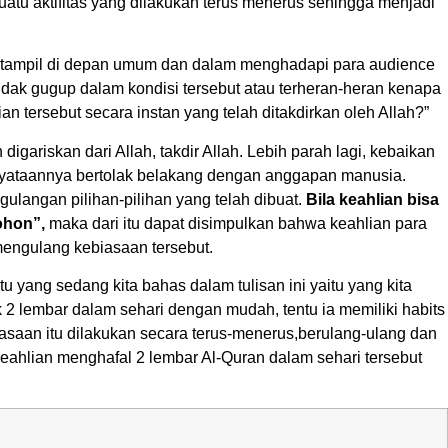
uatu aktifitas yang dilakukan terus menerus sehingga menjadi
an tampil di depan umum dan dalam menghadapi para audience
ak gugup dalam kondisi tersebut atau terheran-heran kenapa
n tersebut secara instan yang telah ditakdirkan oleh Allah?”
ariskan dari Allah, takdir Allah. Lebih parah lagi, kebaikan
enyataannya bertolak belakang dengan anggapan manusia.
ulangan pilihan-pilihan yang telah dibuat.
Bila keahlian bisa
pohon”,
maka dari itu dapat disimpulkan bahwa keahlian para
mengulang kebiasaan tersebut.
 yang sedang kita bahas dalam tulisan ini yaitu yang kita
 2 lembar dalam sehari dengan mudah, tentu ia memiliki habits
iasaan itu dilakukan secara terus-menerus,berulang-ulang dan
 keahlian menghafal 2 lembar Al-Quran dalam sehari tersebut