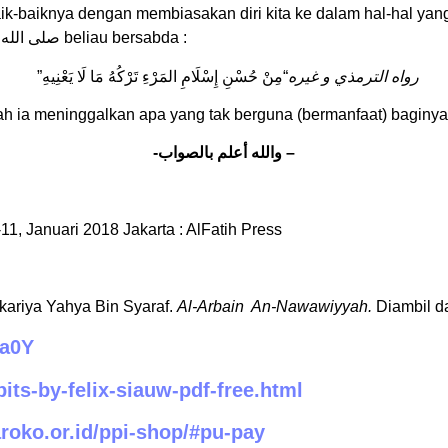
ik-baiknya dengan membiasakan diri kita ke dalam hal-hal yan
صلى الله 
beliau bersabda :
رواه الترمذي و غيره
“مِنْ حُسْنِ إِسْلَامِ المَرْءِ تَرْكُهُ مَا لَا يَعْنِيهِ”
 ia meninggalkan apa yang tak berguna (bermanfaat) baginya.”
– والله أعلم بالصواب-
11, Januari 2018 Jakarta : AlFatih Press
kariya Yahya Bin Syaraf.
Al-Arbain An-Nawawiyyah.
Diambil d
aa0Y
its-by-felix-siauw-pdf-free.html
aroko.or.id/ppi-shop/#pu-pay