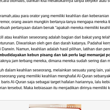
cara otomatis, bahkan kita melakukannya tanpa berpikir atau s
eramah,atau para orator yang memiliki keahlian dan keberani
emor, orang awam mungkin bertanya-tanya mengapa mereka tid
 sebuah pertanyaan dalam benak “apakah mereka memiliki keahlia
au keahlian seseorang adalah bagian dari bakat yang telah dig
keturunan. Diwariskan oleh gen dan darah katanya. Padahal k
arwin. Namun, keahlian adalah hasil pilihan, latihan dan peng
embudidayakan kebun pisang dan tak perlu lagi memanjat 
anyaknya jam terbang mereka, dimana mereka sudah sering dan 
h dalam keahlian seseorang, melainkan sesuatu yang lain, yaitu
 seseorang yang memiliki keahlian menghafal Al-Quran sebanyak
aris Al-Quran saja sebagai target hafalan hariannya, lalu keb
arian tersebut. Maka kebiasaan itu menjadikan dirinya memiliki