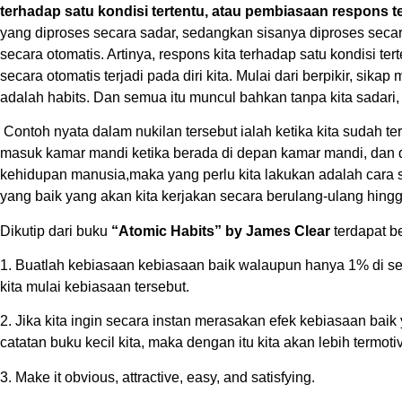
terhadap satu kondisi tertentu, atau pembiasaan respons te
yang diproses secara sadar, sedangkan sisanya diproses secara
secara otomatis. Artinya, respons kita terhadap satu kondisi t
secara otomatis terjadi pada diri kita. Mulai dari berpikir, si
adalah habits. Dan semua itu muncul bahkan tanpa kita sadari,
Contoh nyata dalam nukilan tersebut ialah ketika kita suda
masuk kamar mandi ketika berada di depan kamar mandi, dan da
kehidupan manusia,maka yang perlu kita lakukan adalah cara
yang baik yang akan kita kerjakan secara berulang-ulang hing
Dikutip dari buku
“Atomic Habits”
by James Clear
terdapat 
1. Buatlah kebiasaan kebiasaan baik walaupun hanya 1% di seti
kita mulai kebiasaan tersebut.
2. Jika kita ingin secara instan merasakan efek kebiasaan baik
catatan buku kecil kita, maka dengan itu kita akan lebih termo
3. Make it obvious, attractive, easy, and satisfying.