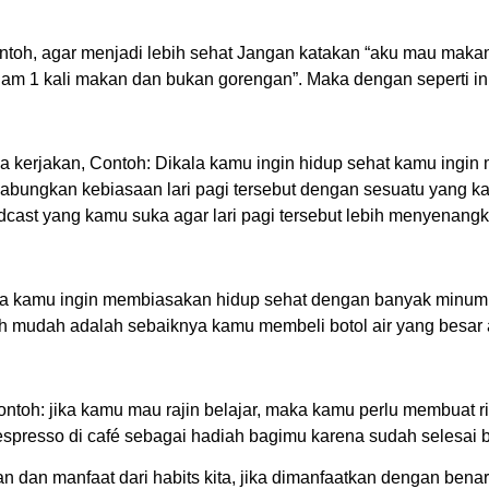
ntoh, agar menjadi lebih sehat Jangan katakan “aku mau makan 
 1 kali makan dan bukan gorengan”. Maka dengan seperti ini ke
erjakan, Contoh: Dikala kamu ingin hidup sehat kamu ingin m
abungkan kebiasaan lari pagi tersebut dengan sesuatu yang 
dcast yang kamu suka agar lari pagi tersebut lebih menyenan
 kamu ingin membiasakan hidup sehat dengan banyak minum air p
 mudah adalah sebaiknya kamu membeli botol air yang besar aga
Contoh: jika kamu mau rajin belajar, maka kamu perlu membuat
spresso di café sebagai hadiah bagimu karena sudah selesai b
n manfaat dari habits kita, jika dimanfaatkan dengan benar 