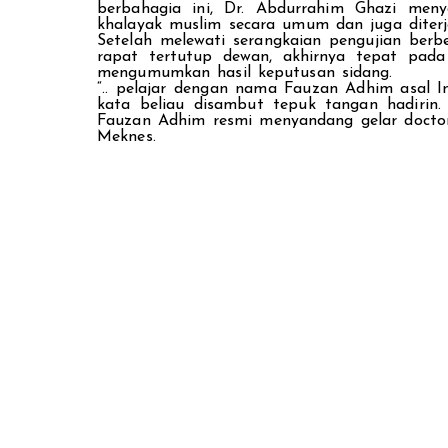
berbahagia ini, Dr. Abdurrahim Ghazi menya
khalayak muslim secara umum dan juga diter
Setelah melewati serangkaian pengujian berbe
rapat tertutup dewan, akhirnya tepat pada
mengumumkan hasil keputusan sidang.
“.. pelajar dengan nama Fauzan Adhim asal I
kata beliau disambut tepuk tangan hadirin.
Fauzan Adhim resmi menyandang gelar doctor 
Meknes.