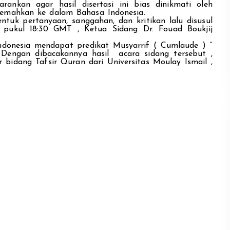
rankan agar hasil disertasi ini bias dinikmati oleh
jemahkan ke dalam Bahasa Indonesia.
ntuk pertanyaan, sanggahan, dan kritikan lalu disusul
 pukul 18:30 GMT , Ketua Sidang Dr. Fouad Boukjij
ndonesia mendapat predikat Musyarrif ( Cumlaude ) “
 Dengan dibacakannya hasil acara sidang tersebut ,
bidang Tafsir Quran dari Universitas Moulay Ismail ,