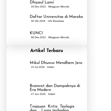
Dhiyaul Lami’
19 Des 2022
Mingguan Menulis
Daftar Universitas di Maroko
30 Okt 2018
Info Beasiswa
KUNCI
08 Des 2022
Mingguan Menulis
Artikel Terbaru
Mikul Dhuwur Mendhem Jero
15 Jul 2026
Artikel
Brainrot dan Dampaknya di
Era Modern
27 Jun 2026
Artikel
Tinjauan Kritis Teologis
dan Logis terhadap