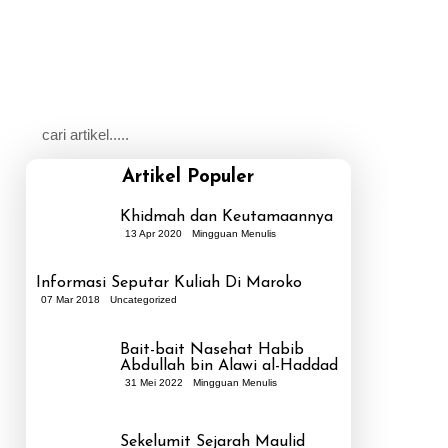
Artikel Populer
Khidmah dan Keutamaannya
13 Apr 2020
Mingguan Menulis
Informasi Seputar Kuliah Di Maroko
07 Mar 2018
Uncategorized
Bait-bait Nasehat Habib
Abdullah bin Alawi al-Haddad
31 Mei 2022
Mingguan Menulis
Sekelumit Sejarah Maulid