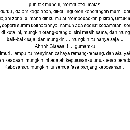
pun tak muncul, membuatku malas.
idurku , dalam kegelapan, dikelilingi oleh keheningan murni
ajahi zona, di mana diriku mulai membebaskan pikiran, untuk 
seperti suram kelihatannya, namun ada sedikit kedamaian, s
di kota ini, mungkin orang-orang di sini masih sama, dan mung
baik-baik saja, dan mungkin … mungkin itu hanya saja…
Ahhhh Siaaaal!! … gumamku
muti , lampu itu menyinari cahaya remang-remang, dan aku yak
n keadaan, mungkin ini adalah keputusanku untuk tetap berada 
Kebosanan, mungkin itu semua fase panjang kebosanan…