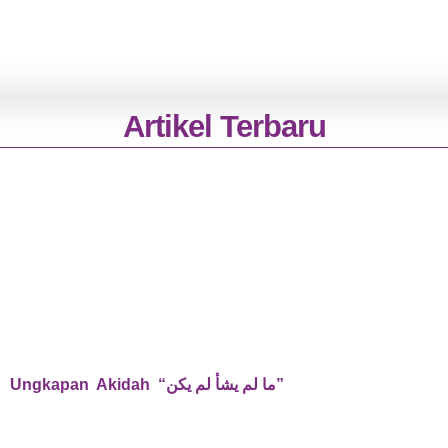
Artikel Terbaru
Tinjauan Kritis Teologis dan Logis terhadap Ungkapan Akidah “ما لم يشأ لم يكن”