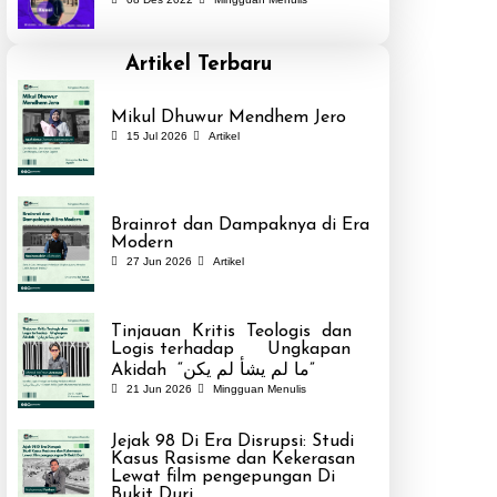
Artikel Terbaru
Mikul Dhuwur Mendhem Jero
15 Jul 2026
Artikel
Brainrot dan Dampaknya di Era
Modern
27 Jun 2026
Artikel
Tinjauan Kritis Teologis dan
Logis terhadap Ungkapan
Akidah “ما لم يشأ لم يكن”
21 Jun 2026
Mingguan Menulis
Jejak 98 Di Era Disrupsi: Studi
Kasus Rasisme dan Kekerasan
Lewat film pengepungan Di
Bukit Duri