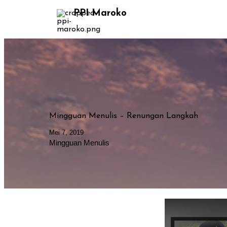
PPI Maroko
Mingguan Menulis – Renungan Langkah
Mei 7, 2019
Mingguan Menulis