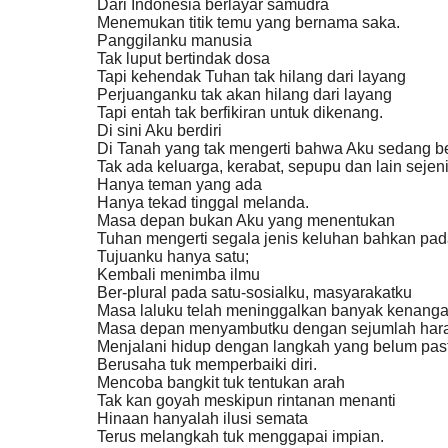
Dari Indonesia berlayar samudra
Menemukan titik temu yang bernama saka.
Panggilanku manusia
Tak luput bertindak dosa
Tapi kehendak Tuhan tak hilang dari layang
Perjuanganku tak akan hilang dari laya
ng
Tapi entah tak berfikiran untuk dikenang.
Di sini Aku berdiri
Di Tanah yang tak mengerti bahwa Aku sedang ber
Tak ada keluarga,
keraba
t
,
sepupu dan lain sejen
Hanya teman yang ada
Hanya tekad tinggal melanda.
Masa depan bukan Aku yang menentukan
Tuhan mengerti segala jenis keluhan bahkan pa
Tujuanku hanya satu;
Kembali menimba ilmu
Ber-plural pada satu-sosialku, masyarakatku
Masa laluku telah meninggalkan banyak kenang
Masa depan menyambutku dengan sejumlah har
Menjalani hidup dengan langkah yang belum past
Berusaha tuk memperbaiki diri.
Mencoba bangkit tuk tentukan arah
Tak kan goyah meskipun rintanan menanti
Hinaan hanyalah ilusi semata
Terus melangkah tuk menggapai impian.