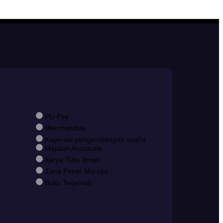
PU-Pay
Merchandise
Koperasi pengembangan usaha
Majalah Andalusia
Karya Tulis Ilmiah
Zona Potret Maroko
Buku Terjemah