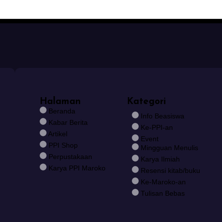
Halaman
Kategori
Beranda
Info Beasiswa
Kabar Berita
Ke-PPI-an
Artikel
Event
PPI Shop
Mingguan Menulis
Perpustakaan
Karya Ilmiah
Karya PPI Maroko
Resensi kitab/buku
Ke-Maroko-an
Tulisan Bebas