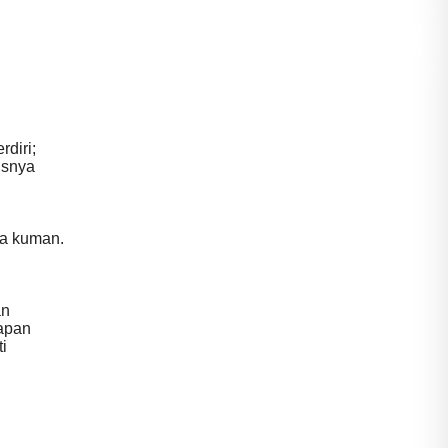
diri;
isnya
da kuman.
an
apan
i