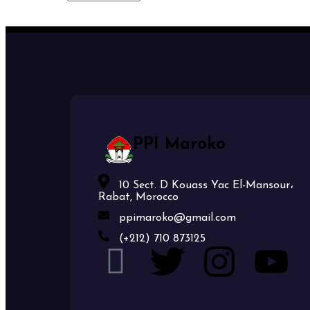
PPI Maroko
10 Sect. D Kouass Yac El-Mansour،
Rabat, Morocco
ppimaroko@gmail.com
(+212) 710 873125