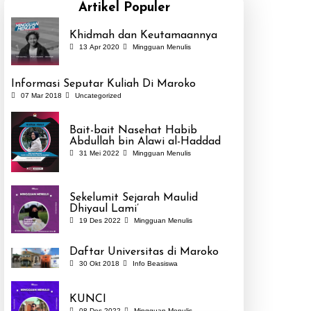
Artikel Populer
Khidmah dan Keutamaannya
13 Apr 2020
Mingguan Menulis
Informasi Seputar Kuliah Di Maroko
07 Mar 2018
Uncategorized
Bait-bait Nasehat Habib
Abdullah bin Alawi al-Haddad
31 Mei 2022
Mingguan Menulis
Sekelumit Sejarah Maulid
Dhiyaul Lami’
19 Des 2022
Mingguan Menulis
Daftar Universitas di Maroko
30 Okt 2018
Info Beasiswa
KUNCI
08 Des 2022
Mingguan Menulis