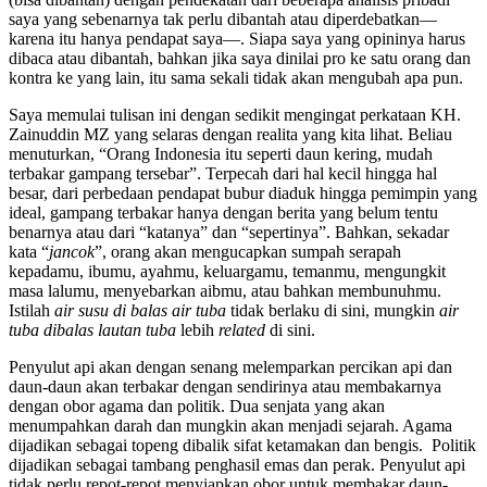
saya yang sebenarnya tak perlu dibantah atau diperdebatkan—
karena itu hanya pendapat saya—. Siapa saya yang opininya harus
dibaca atau dibantah, bahkan jika saya dinilai pro ke satu orang dan
kontra ke yang lain, itu sama sekali tidak akan mengubah apa pun.
Saya memulai tulisan ini dengan sedikit mengingat perkataan KH.
Zainuddin MZ yang selaras dengan realita yang kita lihat. Beliau
menuturkan, “Orang Indonesia itu seperti daun kering, mudah
terbakar gampang tersebar”. Terpecah dari hal kecil hingga hal
besar, dari perbedaan pendapat bubur diaduk hingga pemimpin yang
ideal, gampang terbakar hanya dengan berita yang belum tentu
benarnya atau dari “katanya” dan “sepertinya”. Bahkan, sekadar
kata “
jancok
”, orang akan mengucapkan sumpah serapah
kepadamu, ibumu, ayahmu, keluargamu, temanmu, mengungkit
masa lalumu, menyebarkan aibmu, atau bahkan membunuhmu.
Istilah
air susu di balas air tuba
tidak berlaku di sini, mungkin
air
tuba dibalas lautan tuba
lebih
related
di sini.
Penyulut api akan dengan senang melemparkan percikan api dan
daun-daun akan terbakar dengan sendirinya atau membakarnya
dengan obor agama dan politik. Dua senjata yang akan
menumpahkan darah dan mungkin akan menjadi sejarah. Agama
dijadikan sebagai topeng dibalik sifat ketamakan dan bengis. Politik
dijadikan sebagai tambang penghasil emas dan perak. Penyulut api
tidak perlu repot-repot menyiapkan obor untuk membakar daun-