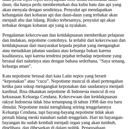
daun, dia hanya perlu membenturkan dua kubu batu dan api yang
akan menyala dengan sendirinya. Penyulut api mendapatkan
kehangatan dari kobaran api dan daun-daun yang terbakar akan
menjadi abu dan hilang. Risiko terbesarnya, penyulut api akan
terbakar dengan kobaran api yang ia nyalakan.
Pengalaman kekecewaan dan ketidakpuasan memberikan pelajaran
dan tindakan, nepotisme contohnya. Ia terlahir dari kekecewaan dan
ketidakpuasan dari masyarakat kepada pejabat yang mengangkat
atau menaikkan jabatan saudara atau keluarga bukan karena
kualitasnya, tapi karena tendensi pejabat terhadap nepotisme yang
berasal dari nalurinya atau dengan bahasa sederhana, “Saya senang,
keluarga aman”.
Kata nepotisme berasal dari kata Latin
nepos
yang berarti
“keponakan” atau “cucu”. Nepotisme muncul di abad pertengahan
ketika para uskup mengangkat keponakan dan saudaranya menjadi
kardinal. Bisa dikatakan nepotisme di Indonesia muncul di era
kekuasaan Keluarga Cendana. Kekecewaan dan ketidakpuasan
rakyat Indonesia tidak bisa tertampung di tahun 1998 dan era baru
dimulai. Nepotisme mulai menghilang seiring tenggelamnya
Keluarga Cendana, tapi bayang-bayang nepotisme tidak akan
pernah hilang meski matahari sudah tenggelam. Hari ini bayangan-
bayangan itu sudah kembali menjadi organ yang akan tumbuh,
dipelihara, dan dibesarkan di dalam politik. Pengusahaan