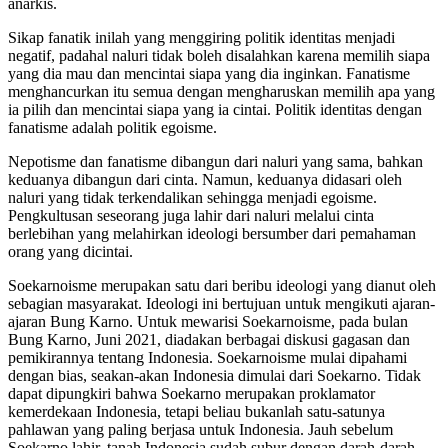
anarkis.
Sikap fanatik inilah yang menggiring politik identitas menjadi
negatif, padahal naluri tidak boleh disalahkan karena memilih siapa
yang dia mau dan mencintai siapa yang dia inginkan. Fanatisme
menghancurkan itu semua dengan mengharuskan memilih apa yang
ia pilih dan mencintai siapa yang ia cintai. Politik identitas dengan
fanatisme adalah politik egoisme.
Nepotisme dan fanatisme dibangun dari naluri yang sama, bahkan
keduanya dibangun dari cinta. Namun, keduanya didasari oleh
naluri yang tidak terkendalikan sehingga menjadi egoisme.
Pengkultusan seseorang juga lahir dari naluri melalui cinta
berlebihan yang melahirkan ideologi bersumber dari pemahaman
orang yang dicintai.
Soekarnoisme merupakan satu dari beribu ideologi yang dianut oleh
sebagian masyarakat. Ideologi ini bertujuan untuk mengikuti ajaran-
ajaran Bung Karno. Untuk mewarisi Soekarnoisme, pada bulan
Bung Karno, Juni 2021, diadakan berbagai diskusi gagasan dan
pemikirannya tentang Indonesia. Soekarnoisme mulai dipahami
dengan bias, seakan-akan Indonesia dimulai dari Soekarno. Tidak
dapat dipungkiri bahwa Soekarno merupakan proklamator
kemerdekaan Indonesia, tetapi beliau bukanlah satu-satunya
pahlawan yang paling berjasa untuk Indonesia. Jauh sebelum
Soekarno lahir, tanah Indonesia sudah subur dengan darah-darah