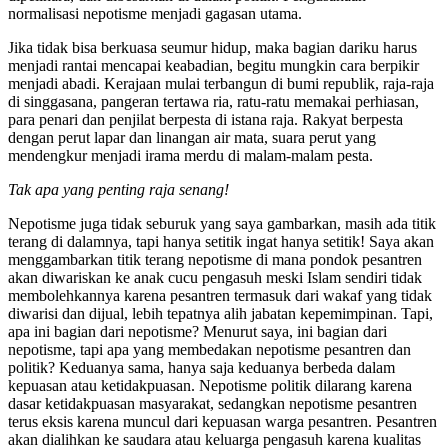
normalisasi nepotisme menjadi gagasan utama.
Jika tidak bisa berkuasa seumur hidup, maka bagian dariku harus
menjadi rantai mencapai keabadian, begitu mungkin cara berpikir
menjadi abadi. Kerajaan mulai terbangun di bumi republik, raja-raja
di singgasana, pangeran tertawa ria, ratu-ratu memakai perhiasan,
para penari dan penjilat berpesta di istana raja. Rakyat berpesta
dengan perut lapar dan linangan air mata, suara perut yang
mendengkur menjadi irama merdu di malam-malam pesta.
Tak apa yang penting raja senang!
Nepotisme juga tidak seburuk yang saya gambarkan, masih ada titik
terang di dalamnya, tapi hanya setitik ingat hanya setitik! Saya akan
menggambarkan titik terang nepotisme di mana pondok pesantren
akan diwariskan ke anak cucu pengasuh meski Islam sendiri tidak
membolehkannya karena pesantren termasuk dari wakaf yang tidak
diwarisi dan dijual, lebih tepatnya alih jabatan kepemimpinan. Tapi,
apa ini bagian dari nepotisme? Menurut saya, ini bagian dari
nepotisme, tapi apa yang membedakan nepotisme pesantren dan
politik? Keduanya sama, hanya saja keduanya berbeda dalam
kepuasan atau ketidakpuasan. Nepotisme politik dilarang karena
dasar ketidakpuasan masyarakat, sedangkan nepotisme pesantren
terus eksis karena muncul dari kepuasan warga pesantren. Pesantren
akan dialihkan ke saudara atau keluarga pengasuh karena kualitas