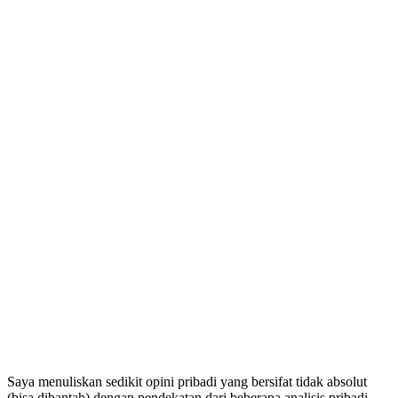
Saya menuliskan sedikit opini pribadi yang bersifat tidak absolut
(bisa dibantah) dengan pendekatan dari beberapa analisis pribadi