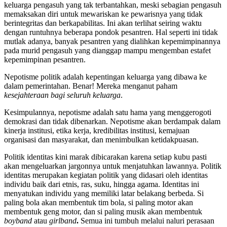
keluarga pengasuh yang tak terbantahkan, meski sebagian pengasuh
memaksakan diri untuk mewariskan ke pewarisnya yang tidak
berintegritas dan berkapabilitas. Ini akan terlihat seiring waktu
dengan runtuhnya beberapa pondok pesantren. Hal seperti ini tidak
mutlak adanya, banyak pesantren yang dialihkan kepemimpinannya
pada murid pengasuh yang dianggap mampu mengemban estafet
kepemimpinan pesantren.
Nepotisme politik adalah kepentingan keluarga yang dibawa ke
dalam pemerintahan. Benar! Mereka menganut paham
kesejahteraan bagi seluruh keluarga
.
Kesimpulannya, nepotisme adalah satu hama yang menggerogoti
demokrasi dan tidak dibenarkan. Nepotisme akan berdampak dalam
kinerja institusi, etika kerja, kredibilitas institusi, kemajuan
organisasi dan masyarakat, dan menimbulkan ketidakpuasan.
Politik identitas kini marak dibicarakan karena setiap kubu pasti
akan mengeluarkan jargonnya untuk menjatuhkan lawannya. Politik
identitas merupakan kegiatan politik yang didasari oleh identitas
individu baik dari etnis, ras, suku, hingga agama. Identitas ini
menyatukan individu yang memiliki latar belakang berbeda. Si
paling bola akan membentuk tim bola, si paling motor akan
membentuk geng motor, dan si paling musik akan membentuk
boyband
atau
girlband
.
Semua ini tumbuh melalui naluri perasaan