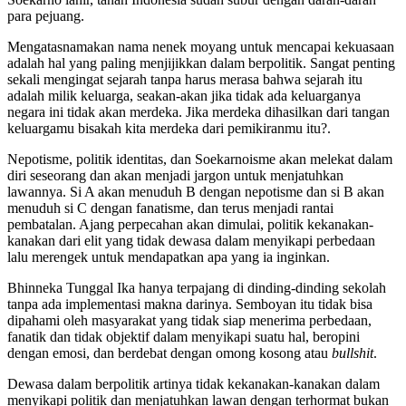
para pejuang.
Mengatasnamakan nama nenek moyang untuk mencapai kekuasaan
adalah hal yang paling menjijikkan dalam berpolitik. Sangat penting
sekali mengingat sejarah tanpa harus merasa bahwa sejarah itu
adalah milik keluarga, seakan-akan jika tidak ada keluarganya
negara ini tidak akan merdeka. Jika merdeka dihasilkan dari tangan
keluargamu bisakah kita merdeka dari pemikiranmu itu?.
Nepotisme, politik identitas, dan Soekarnoisme akan melekat dalam
diri seseorang dan akan menjadi jargon untuk menjatuhkan
lawannya. Si A akan menuduh B dengan nepotisme dan si B akan
menuduh si C dengan fanatisme, dan terus menjadi rantai
pembatalan. Ajang perpecahan akan dimulai, politik kekanakan-
kanakan dari elit yang tidak dewasa dalam menyikapi perbedaan
lalu merengek untuk mendapatkan apa yang ia inginkan.
Bhinneka Tunggal Ika hanya terpajang di dinding-dinding sekolah
tanpa ada implementasi makna darinya. Semboyan itu tidak bisa
dipahami oleh masyarakat yang tidak siap menerima perbedaan,
fanatik dan tidak objektif dalam menyikapi suatu hal, beropini
dengan emosi, dan berdebat dengan omong kosong atau
bullshit
.
Dewasa dalam berpolitik artinya tidak kekanakan-kanakan dalam
menyikapi politik dan menjatuhkan lawan dengan terhormat bukan