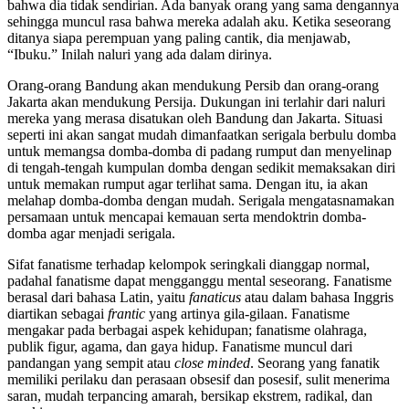
bahwa dia tidak sendirian. Ada banyak orang yang sama dengannya
sehingga muncul rasa bahwa mereka adalah aku. Ketika seseorang
ditanya siapa perempuan yang paling cantik, dia menjawab,
“Ibuku.” Inilah naluri yang ada dalam dirinya.
Orang-orang Bandung akan mendukung Persib dan orang-orang
Jakarta akan mendukung Persija. Dukungan ini terlahir dari naluri
mereka yang merasa disatukan oleh Bandung dan Jakarta. Situasi
seperti ini akan sangat mudah dimanfaatkan serigala berbulu domba
untuk memangsa domba-domba di padang rumput dan menyelinap
di tengah-tengah kumpulan domba dengan sedikit memaksakan diri
untuk memakan rumput agar terlihat sama. Dengan itu, ia akan
melahap domba-domba dengan mudah. Serigala mengatasnamakan
persamaan untuk mencapai kemauan serta mendoktrin domba-
domba agar menjadi serigala.
Sifat fanatisme terhadap kelompok seringkali dianggap normal,
padahal fanatisme dapat mengganggu mental seseorang. Fanatisme
berasal dari bahasa Latin, yaitu
fanaticus
atau dalam bahasa Inggris
diartikan sebagai
frantic
yang artinya gila-gilaan. Fanatisme
mengakar pada berbagai aspek kehidupan; fanatisme olahraga,
publik figur, agama, dan gaya hidup. Fanatisme muncul dari
pandangan yang sempit atau
close minded
. Seorang yang fanatik
memiliki perilaku dan perasaan obsesif dan posesif, sulit menerima
saran, mudah terpancing amarah, bersikap ekstrem, radikal, dan