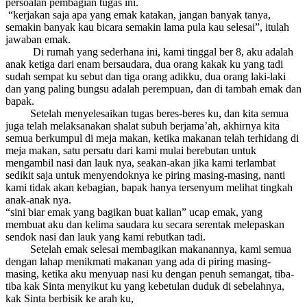
persoalan pembagian tugas ini.
“kerjakan saja apa yang emak katakan, jangan banyak tanya,
semakin banyak kau bicara semakin lama pula kau selesai”, itulah
jawaban emak.
Di rumah yang sederhana ini, kami tinggal ber 8, aku adalah
anak ketiga dari enam bersaudara, dua orang kakak ku yang tadi
sudah sempat ku sebut dan tiga orang adikku, dua orang laki-laki
dan yang paling bungsu adalah perempuan, dan di tambah emak dan
bapak.
Setelah menyelesaikan tugas beres-beres ku, dan kita semua
juga telah melaksanakan shalat subuh berjama’ah, akhirnya kita
semua berkumpul di meja makan, ketika makanan telah terhidang di
meja makan, satu persatu dari kami mulai berebutan untuk
mengambil nasi dan lauk nya, seakan-akan jika kami terlambat
sedikit saja untuk menyendoknya ke piring masing-masing, nanti
kami tidak akan kebagian, bapak hanya tersenyum melihat tingkah
anak-anak nya.
“sini biar emak yang bagikan buat kalian” ucap emak, yang
membuat aku dan kelima saudara ku secara serentak melepaskan
sendok nasi dan lauk yang kami rebutkan tadi.
Setelah emak selesai membagikan makanannya, kami semua
dengan lahap menikmati makanan yang ada di piring masing-
masing, ketika aku menyuap nasi ku dengan penuh semangat, tiba-
tiba kak Sinta menyikut ku yang kebetulan duduk di sebelahnya,
kak Sinta berbisik ke arah ku,