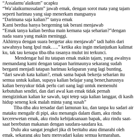
“Assalamu’alaikum” ucapku
“Wa’alaikumussalam” jawab emak, dengan sorot mata yang tajam
seperti harimau yang siap menerkam mangsanya
“Darimana saja kalian?” tanya emak
Kami berdua hanya bergeming tak berani menjawab
“Emak tanya kalian berdua main kemana saja seharian?”dengan
nada suara yang makin meninggi.
Akhirnya dengan suara bergetar aku menjawab” tadi habis dari
sawahnya bang Ipul mak…..” ketika aku ingin melanjutkan kalimat
ku, tak tau kenapa tiba-tiba rasanya mulut ini terkunci.
Mendengar hal itu tatapan emak makin tajam, yang awalnya
memandang kami dengan tatapan harimaunya sekarang sudah
berganti menjadi tatapan harimau kelaparan yang lagi bunting,
“dari sawah kata kalian?, emak sama bapak bekerja seharian itu
semua untuk kalian, supaya kalian belajar yang bener,harusnya
kalian bersyukur tidak perlu cari uang lagi untuk memenuhi
kebutuhan sendiri, dan dari awal kan emak tidak pernah
mengizinkan kalian ke sawah, tapi tetep saja kalian langgar, di kasih
hidup seneng kok malah minta yang susah”
Tiba-tiba aku tersadar dari lamunan ku, dan tanpa ku sadari air
mataku mengalir di pipi, aku menangis dalam diam, aku rindu
kecerewetan emak, aku rindu kebijaksanaan bapak, aku rindu saat-
saat berebutan makanan dengan saudara-saudara ku.
Dulu aku sangat jengkel jika di beritahu atau dimarahi oleh
emak, sekarang aku baru menyadari kalau semua kemarahan,