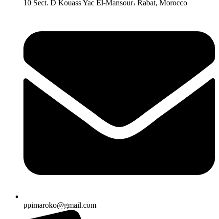
10 Sect. D Kouass Yac El-Mansour، Rabat, Morocco
ppimaroko@gmail.com