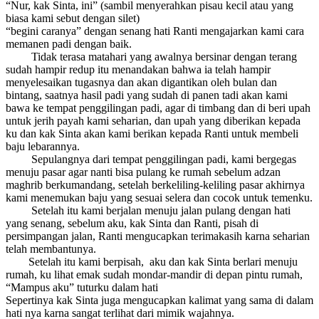
“Nur, kak Sinta, ini” (sambil menyerahkan pisau kecil atau yang
biasa kami sebut dengan silet)
“begini caranya” dengan senang hati Ranti mengajarkan kami cara
memanen padi dengan baik.
Tidak terasa matahari yang awalnya bersinar dengan terang
sudah hampir redup itu menandakan bahwa ia telah hampir
menyelesaikan tugasnya dan akan digantikan oleh bulan dan
bintang, saatnya hasil padi yang sudah di panen tadi akan kami
bawa ke tempat penggilingan padi, agar di timbang dan di beri upah
untuk jerih payah kami seharian, dan upah yang diberikan kepada
ku dan kak Sinta akan kami berikan kepada Ranti untuk membeli
baju lebarannya.
Sepulangnya dari tempat penggilingan padi, kami bergegas
menuju pasar agar nanti bisa pulang ke rumah sebelum adzan
maghrib berkumandang, setelah berkeliling-keliling pasar akhirnya
kami menemukan baju yang sesuai selera dan cocok untuk temenku.
Setelah itu kami berjalan menuju jalan pulang dengan hati
yang senang, sebelum aku, kak Sinta dan Ranti, pisah di
persimpangan jalan, Ranti mengucapkan terimakasih karna seharian
telah membantunya.
Setelah itu kami berpisah, aku dan kak Sinta berlari menuju
rumah, ku lihat emak sudah mondar-mandir di depan pintu rumah,
“Mampus aku” tuturku dalam hati
Sepertinya kak Sinta juga mengucapkan kalimat yang sama di dalam
hati nya karna sangat terlihat dari mimik wajahnya.