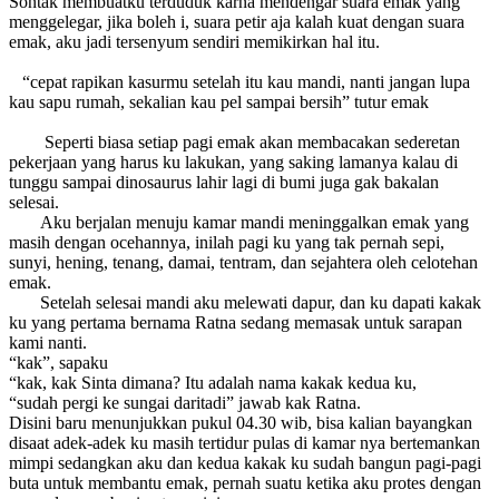
Sontak membuatku terduduk karna mendengar suara emak yang
menggelegar, jika boleh i, suara petir aja kalah kuat dengan suara
emak, aku jadi tersenyum sendiri memikirkan hal itu.
“cepat rapikan kasurmu setelah itu kau mandi, nanti jangan lupa
kau sapu rumah, sekalian kau pel sampai bersih” tutur emak
Seperti biasa setiap pagi emak akan membacakan sederetan
pekerjaan yang harus ku lakukan, yang saking lamanya kalau di
tunggu sampai dinosaurus lahir lagi di bumi juga gak bakalan
selesai.
Aku berjalan menuju kamar mandi meninggalkan emak yang
masih dengan ocehannya, inilah pagi ku yang tak pernah sepi,
sunyi, hening, tenang, damai, tentram, dan sejahtera oleh celotehan
emak.
Setelah selesai mandi aku melewati dapur, dan ku dapati kakak
ku yang pertama bernama Ratna sedang memasak untuk sarapan
kami nanti.
“kak”, sapaku
“kak, kak Sinta dimana? Itu adalah nama kakak kedua ku,
“sudah pergi ke sungai daritadi” jawab kak Ratna.
Disini baru menunjukkan pukul 04.30 wib, bisa kalian bayangkan
disaat adek-adek ku masih tertidur pulas di kamar nya bertemankan
mimpi sedangkan aku dan kedua kakak ku sudah bangun pagi-pagi
buta untuk membantu emak, pernah suatu ketika aku protes dengan