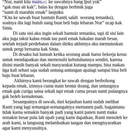
“Nur, nanti kita
main
ke sawahnya bang Ipul yuk”
[a1]
“gak mau ah kak”, balas ku dengan berbisik juga
“nanti di marahin emak” lanjutku
“Kita ke sawah buat bantuin Ranti( salah seorang temanku),
soalnya dia lagi butuh uang buat beli baju lebaran Nur” ucap kak
Sinta.
Di satu sisi aku ingin sekali bantuin temanku, tapi di sisi lain
aku juga takut kalau emak tau pasti emak bakalan marah besar,
setelah terjadi perdebatan dalam diriku akhirnya aku memutuskan
untuk pergi bersama kak Sinta.
Di desaku hal lumrah ketika seorang anak harus bekerja keras
untuk mendapatkan dan memenuhi kebutuhannya sendiri, karena
disini masih banyak sekali masyarakat kurang mampu, bisa makan
tiga kali sehari saja sudah untung-untungan apalagi sampai bisa beli
baju buat lebaran.
Akhirnya kami berangkat ke sawah dengan berbohong
kepada emak, izinnya cuma main bentar doang, dan untungnya
emak gak curiga sama sekali tapi emak cuma pesan nanti pulangnya
gak boleh kemaleman.
Sesampainya di sawah, dari kejauhan kami sudah melihat
Ranti yang lagi semangat-semangatnya memanen padi, bagaimana
tidak karna semakin banyak padi yang kami panen nanti maka
semakin besar pula lah upah yang kami dapatkan, Ranti menoleh ke
arah kami, ia langsung melambaikan tangan dan mengisyaratkan
agar kami menyusulnya.