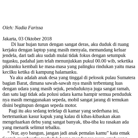
Oleh: Nadia Farissa
Jakarta, 03 Oktober 2018
Di luar hujan turun dengan sangat deras, aku duduk di ruang
kerjaku dengan laptop yang masih menyala, memandang keluar
jendela, dari tadi aku sudah mulai tidak fokus dengan setumpuk
tugasku, padahal jam telah menunjukkan pukul 00.00 wib, seketika
pikiranku kembali ke masa-masa yang palingku rindukan yaitu masa
kecilku ketika di kampung halamanku.
Ya aku adalah anak desa yang tinggal di pelosok pulau Sumatera
bagian Barat, dimana sawah-sawah nya masih terbentang luas
dengan udara yang masih sejuk, penduduknya juga sangat ramah,
dan satu lagi tidak ada polusi udara karna hampir semua penduduk
nya masih menggunakan sepeda, mobil sangat jarang di temukan
disini begitupun dengan sepeda motor.
Pagi itu aku sedang terlelap di kamar yang sederhana ini,
bertemankan kasur kapuk yang kalau di kibas-kibaskan akan
mengeluarkan debu yang sangat banyak, tiba-tiba ku rasakan ada
yang menarik selimut tebalku.
“ Nur, ayo bangun, jangan jadi anak pemalas kamu” kata emak