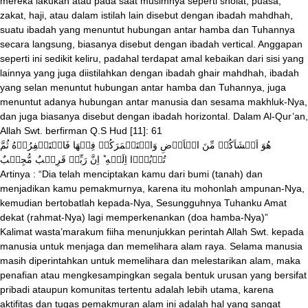
mereka lakukan atau pada saat musimnya seperti sholat, puasa,
zakat, haji, atau dalam istilah lain disebut dengan ibadah mahdhah,
suatu ibadah yang menuntut hubungan antar hamba dan Tuhannya
secara langsung, biasanya disebut dengan ibadah vertical. Anggapan
seperti ini sedikit keliru, padahal terdapat amal kebaikan dari sisi yang
lainnya yang juga diistilahkan dengan ibadah ghair mahdhah, ibadah
yang selan menuntut hubungan antar hamba dan Tuhannya, juga
menuntut adanya hubungan antar manusia dan sesama makhluk-Nya,
dan juga biasanya disebut dengan ibadah horizontal. Dalam Al-Qur’an,
Allah Swt. berfirman Q.S Hud [11]: 61
هُوَ اَنۡشَاَكُمۡ مِّنَ الۡاَرۡضِ وَاسۡتَعۡمَرَكُمۡ فِيۡهَا فَاسۡتَغۡفِرُوۡهُ ثُمَّ
تُوۡبُوۡۤا اِلَيۡهِ​ ؕ اِنَّ رَبِّىۡ قَرِيۡبٌ مُّجِيۡبٌ‏
Artinya : “Dia telah menciptakan kamu dari bumi (tanah) dan
menjadikan kamu pemakmurnya, karena itu mohonlah ampunan-Nya,
kemudian bertobatlah kepada-Nya, Sesungguhnya Tuhanku Amat
dekat (rahmat-Nya) lagi memperkenankan (doa hamba-Nya)”
Kalimat wasta’marakum fiiha menunjukkan perintah Allah Swt. kepada
manusia untuk menjaga dan memelihara alam raya. Selama manusia
masih diperintahkan untuk memelihara dan melestarikan alam, maka
penafian atau mengkesampingkan segala bentuk urusan yang bersifat
pribadi ataupun komunitas tertentu adalah lebih utama, karena
aktifitas dan tugas pemakmuran alam ini adalah hal yang sangat