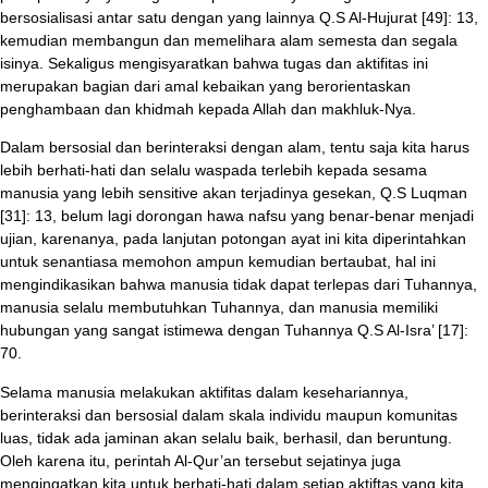
bersosialisasi antar satu dengan yang lainnya Q.S Al-Hujurat [49]: 13,
kemudian membangun dan memelihara alam semesta dan segala
isinya. Sekaligus mengisyaratkan bahwa tugas dan aktifitas ini
merupakan bagian dari amal kebaikan yang berorientaskan
penghambaan dan khidmah kepada Allah dan makhluk-Nya.
Dalam bersosial dan berinteraksi dengan alam, tentu saja kita harus
lebih berhati-hati dan selalu waspada terlebih kepada sesama
manusia yang lebih sensitive akan terjadinya gesekan, Q.S Luqman
[31]: 13, belum lagi dorongan hawa nafsu yang benar-benar menjadi
ujian, karenanya, pada lanjutan potongan ayat ini kita diperintahkan
untuk senantiasa memohon ampun kemudian bertaubat, hal ini
mengindikasikan bahwa manusia tidak dapat terlepas dari Tuhannya,
manusia selalu membutuhkan Tuhannya, dan manusia memiliki
hubungan yang sangat istimewa dengan Tuhannya Q.S Al-Isra’ [17]:
70.
Selama manusia melakukan aktifitas dalam kesehariannya,
berinteraksi dan bersosial dalam skala individu maupun komunitas
luas, tidak ada jaminan akan selalu baik, berhasil, dan beruntung.
Oleh karena itu, perintah Al-Qur’an tersebut sejatinya juga
mengingatkan kita untuk berhati-hati dalam setiap aktiftas yang kita