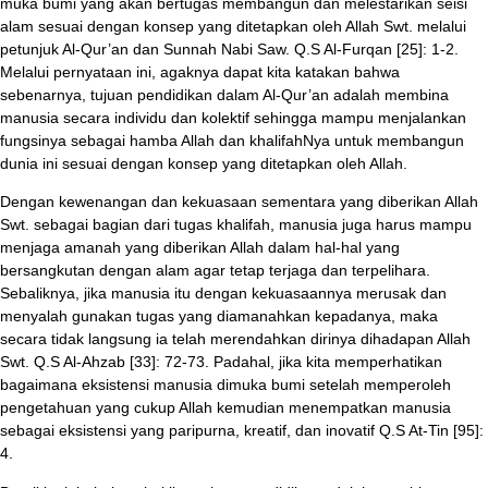
muka bumi yang akan bertugas membangun dan melestarikan seisi
alam sesuai dengan konsep yang ditetapkan oleh Allah Swt. melalui
petunjuk Al-Qur’an dan Sunnah Nabi Saw. Q.S Al-Furqan [25]: 1-2.
Melalui pernyataan ini, agaknya dapat kita katakan bahwa
sebenarnya, tujuan pendidikan dalam Al-Qur’an adalah membina
manusia secara individu dan kolektif sehingga mampu menjalankan
fungsinya sebagai hamba Allah dan khalifahNya untuk membangun
dunia ini sesuai dengan konsep yang ditetapkan oleh Allah.
Dengan kewenangan dan kekuasaan sementara yang diberikan Allah
Swt. sebagai bagian dari tugas khalifah, manusia juga harus mampu
menjaga amanah yang diberikan Allah dalam hal-hal yang
bersangkutan dengan alam agar tetap terjaga dan terpelihara.
Sebaliknya, jika manusia itu dengan kekuasaannya merusak dan
menyalah gunakan tugas yang diamanahkan kepadanya, maka
secara tidak langsung ia telah merendahkan dirinya dihadapan Allah
Swt. Q.S Al-Ahzab [33]: 72-73. Padahal, jika kita memperhatikan
bagaimana eksistensi manusia dimuka bumi setelah memperoleh
pengetahuan yang cukup Allah kemudian menempatkan manusia
sebagai eksistensi yang paripurna, kreatif, dan inovatif Q.S At-Tin [95]:
4.