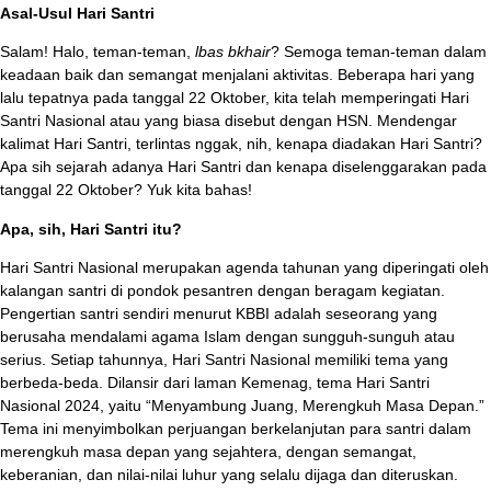
Asal-Usul Hari Santri
Salam! Halo, teman-teman,
lbas bkhair
? Semoga teman-teman dalam
keadaan baik dan semangat menjalani aktivitas. Beberapa hari yang
lalu tepatnya pada tanggal 22 Oktober, kita telah memperingati Hari
Santri Nasional atau yang biasa disebut dengan HSN. Mendengar
kalimat Hari Santri, terlintas nggak, nih, kenapa diadakan Hari Santri?
Apa sih sejarah adanya Hari Santri dan kenapa diselenggarakan pada
tanggal 22 Oktober? Yuk kita bahas!
Apa, sih, Hari Santri itu?
Hari Santri Nasional merupakan agenda tahunan yang diperingati oleh
kalangan santri di pondok pesantren dengan beragam kegiatan.
Pengertian santri sendiri menurut KBBI adalah seseorang yang
berusaha mendalami agama Islam dengan sungguh-sunguh atau
serius. Setiap tahunnya, Hari Santri Nasional memiliki tema yang
berbeda-beda. Dilansir dari laman Kemenag, tema Hari Santri
Nasional 2024, yaitu “Menyambung Juang, Merengkuh Masa Depan.”
Tema ini menyimbolkan perjuangan berkelanjutan para santri dalam
merengkuh masa depan yang sejahtera, dengan semangat,
keberanian, dan nilai-nilai luhur yang selalu dijaga dan diteruskan.