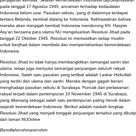
penjajahan kembali. Setelah kemerdekaan Indonesia diproklamasikan
pada tanggal 17 Agustus 1945, ancaman terhadap kedaulatan
Indonesia belum usai. Pasukan sekutu, yang di dalamnya terdapat
tentara Belanda, kembali datang ke Indonesia. Kekhawatiran bahwa
mereka akan menjajah kembali Indonesia mendorong KH. Hasyim
Asy’ari bersama para ulama NU mengeluarkan Resolusi Jihad pada
tanggal 22 Oktober 1945. Resolusi ini memastikan setiap muslim
untuk berjihad dalam membela dan mempertahankan kemerdekaan
Indonesia.
Resolusi Jihad ini tidak hanya membangkitkan semangat santri dan
ulama, tetapi juga menyulut semangat perjuangan seluruh rakyat
Indonesia. Salah satu pasukan yang terlibat adalah Laskar Hizbullah
yang terdiri dari ulama dan santri. Mereka dengan gagah berani
menghadapi pasukan sekutu di Surabaya. Puncak dari perlawanan
rakyat terjadi dalam pertempuran 10 November 1945 di Surabaya,
yang dikenang sebagai salah satu pertempuran paling heroik dalam
sejarah kemerdekaan Indonesia. Berikut adalah naskah lengkap
Resolusi Jihad yang menjadi tonggak perjuangan tersebut yang dikutip
dari laman NUOnline
Bismillahirrohmanirrohim