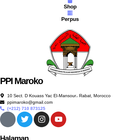
Shop
Perpus
PPI Maroko
10 Sect. D Kouass Yac El-Mansour، Rabat, Morocco
ppimaroko@gmail.com
(+212) 710 873125
Halaman