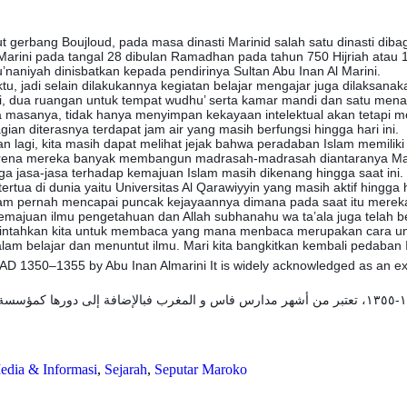
aut gerbang Boujloud, pada masa dinasti Marinid salah satu dinasti dib
Marini pada tangal 28 dibulan Ramadhan pada tahun 750 Hijriah atau 
naniyah dinisbatkan kepada pendirinya Sultan Abu Inan Al Marini.
tu, jadi selain dilakukannya kegiatan belajar mengajar juga dilaksana
rasi, dua ruangan untuk tempat wudhu’ serta kamar mandi dan satu me
sanya, tidak hanya menyimpan kekayaan intelektual akan tetapi menyi
an diterasnya terdapat jam air yang masih berfungsi hingga hari ini.
 lagi, kita masih dapat melihat jejak bahwa peradaban Islam memiliki
 karena mereka banyak membangun madrasah-madrasah diantaranya Ma
jasa-jasa terhadap kemajuan Islam masih dikenang hingga saat ini. Kot
rtua di dunia yaitu Universitas Al Qarawiyyin yang masih aktif hingga ha
Islam pernah mencapai puncak kejayaannya dimana pada saat itu merek
majuan ilmu pengetahuan dan Allah subhanahu wa ta’ala juga telah b
intahkan kita untuk membaca yang mana menbaca merupakan cara untuk
alam belajar dan menuntut ilmu. Mari kita bangkitkan kembali pedaban
D 1350–1355 by Abu Inan Almarini It is widely acknowledged as an exc
edia & Informasi
,
Sejarah
,
Seputar Maroko