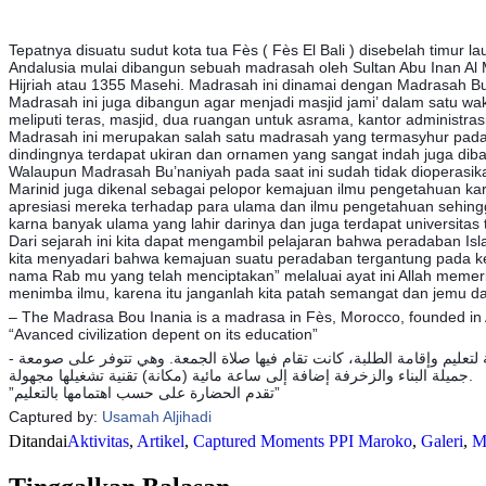
Tepatnya disuatu sudut kota tua Fès ( Fès El Bali ) disebelah timur l
Andalusia mulai dibangun sebuah madrasah oleh Sultan Abu Inan Al 
Hijriah atau 1355 Masehi. Madrasah ini dinamai dengan Madrasah Bu’
Madrasah ini juga dibangun agar menjadi masjid jami’ dalam satu wak
meliputi teras, masjid, dua ruangan untuk asrama, kantor administ
Madrasah ini merupakan salah satu madrasah yang termasyhur pada ma
dindingnya terdapat ukiran dan ornamen yang sangat indah juga dibagi
Walaupun Madrasah Bu’naniyah pada saat ini sudah tidak dioperasikan
Marinid juga dikenal sebagai pelopor kemajuan ilmu pengetahuan
apresiasi mereka terhadap para ulama dan ilmu pengetahuan sehingga 
karna banyak ulama yang lahir darinya dan juga terdapat universitas te
Dari sejarah ini kita dapat mengambil pelajaran bahwa peradaban 
kita menyadari bahwa kemajuan suatu peradaban tergantung pada ke
nama Rab mu yang telah menciptakan” melaluai ayat ini Allah memer
menimba ilmu, karena itu janganlah kita patah semangat dan jemu d
– The Madrasa Bou Inania is a madrasa in Fès, Morocco, founded in A
“Avanced civilization depent on its education”
‎- المدرسة البوعنانية بفاس، أسسها السلطان أبو عنان المريني ما بين ١٣٥٠-١٣٥٥، تعتبر من أشهر مدارس فاس و المغرب فبالإضافة إلى دورها كمؤسسة لتعليم وإقامة الطلبة، كانت تقام فيها صلاة الجمعة. وهي تتوفر على صومعة
جميلة البناء والزخرفة إضافة إلى ساعة مائية (مكانة) تقنية تشغيلها مجهولة.
‎”تقدم الحضارة على حسب اهتمامها بالتعليم”
Captured by:
Usamah Aljihadi
Ditandai
Aktivitas
,
Artikel
,
Captured Moments PPI Maroko
,
Galeri
,
M