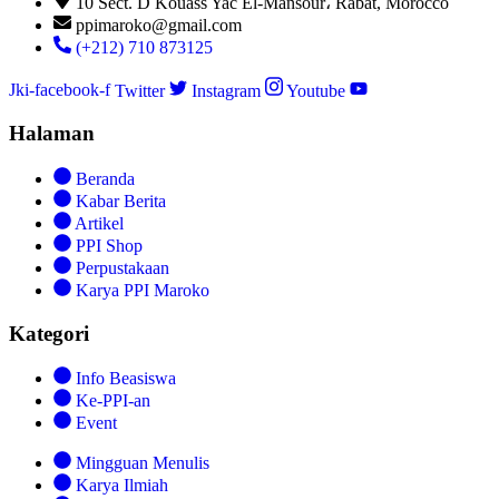
10 Sect. D Kouass Yac El-Mansour، Rabat, Morocco
ppimaroko@gmail.com
(+212) 710 873125
Jki-facebook-f
Twitter
Instagram
Youtube
Halaman
Beranda
Kabar Berita
Artikel
PPI Shop
Perpustakaan
Karya PPI Maroko
Kategori
Info Beasiswa
Ke-PPI-an
Event
Mingguan Menulis
Karya Ilmiah