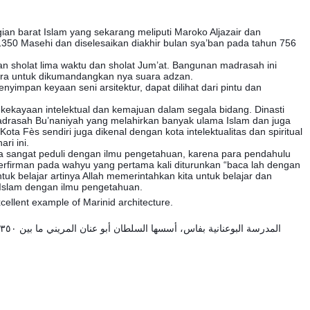
agian barat Islam yang sekarang meliputi Maroko Aljazair dan
1350 Masehi dan diselesaikan diakhir bulan sya’ban pada tahun 756
kan sholat lima waktu dan sholat Jum’at. Bangunan madrasah ini
nara untuk dikumandangkan nya suara adzan.
mpan keyaan seni arsitektur, dapat dilihat dari pintu dan
 kekayaan intelektual dan kemajuan dalam segala bidang. Dinasti
drasah Bu’naniyah yang melahirkan banyak ulama Islam dan juga
a Fès sendiri juga dikenal dengan kota intelektualitas dan spiritual
ri ini.
a sangat peduli dengan ilmu pengetahuan, karena para pendahulu
erfirman pada wahyu yang pertama kali diturunkan “baca lah dengan
 belajar artinya Allah memerintahkan kita untuk belajar dan
 Islam dengan ilmu pengetahuan.
ellent example of Marinid architecture.