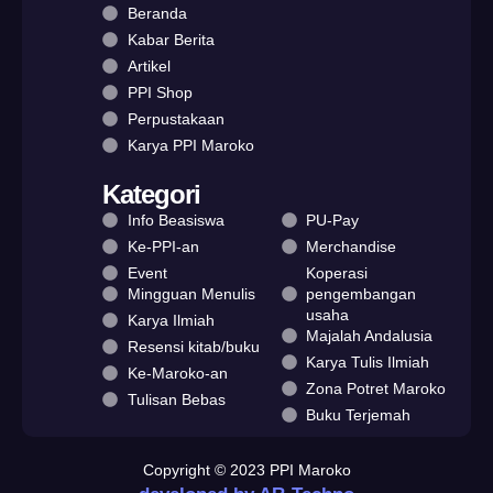
Beranda
Kabar Berita
Artikel
PPI Shop
Perpustakaan
Karya PPI Maroko
Kategori
Info Beasiswa
PU-Pay
Ke-PPI-an
Merchandise
Event
Koperasi
Mingguan Menulis
pengembangan
usaha
Karya Ilmiah
Majalah Andalusia
Resensi kitab/buku
Karya Tulis Ilmiah
Ke-Maroko-an
Zona Potret Maroko
Tulisan Bebas
Buku Terjemah
Copyright © 2023 PPI Maroko