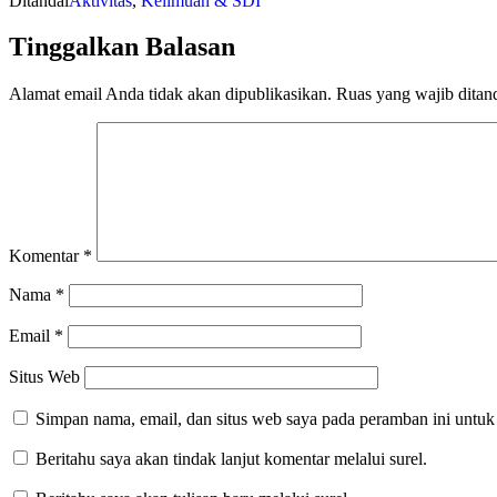
Ditandai
Aktivitas
,
Keilmuan & SDI
Tinggalkan Balasan
Alamat email Anda tidak akan dipublikasikan.
Ruas yang wajib ditan
Komentar
*
Nama
*
Email
*
Situs Web
Simpan nama, email, dan situs web saya pada peramban ini untuk
Beritahu saya akan tindak lanjut komentar melalui surel.