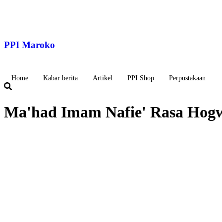
Lewati
ke
konten
PPI Maroko
Home
Kabar berita
Artikel
PPI Shop
Perpustakaan
Ma'had Imam Nafie' Rasa Hog