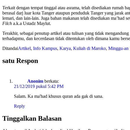
Terkait dengan tempat tinggal atau asrama, telah disediakan rumah b
berasal darj luar kota Tanger ataupun penduduk Tanger yang jarak ant
lemari, dan lain-lain. Juga bahan makanan telah disediakan ma’had
Filch
a.k.a Ustadz Maylut.
Terakhir, sebagai penutup artikel atau tulisan yang tidak mengandun
terhadapmu, dan kecerdasan tidak ditentukan oleh dimana kamu ber
Ditandai
Artikel
,
Info Kampus
,
Karya
,
Kuliah di Maroko
,
Minggu-an 
satu Respon
Anonim
berkata:
21/12/2019 pukul 5:42 PM
Salam. Ka ma'had khusus quran ada gak di sana.
Reply
Tinggalkan Balasan