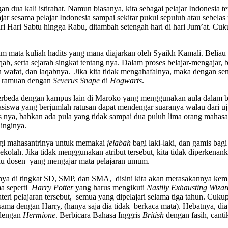
an dua kali istirahat. Namun biasanya, kita sebagai pelajar Indonesia
jar sesama pelajar Indonesia sampai sekitar pukul sepuluh atau sebelas m
ari Hari Sabtu hingga Rabu, ditambah setengah hari di hari Jum’at. C
alam mata kuliah hadits yang mana diajarkan oleh Syaikh Kamali. Belia
aqab, serta sejarah singkat tentang nya. Dalam proses belajar-mengaja
n wafat, dan laqabnya. Jika kita tidak mengahafalnya, maka dengan sen
ar ramuan dengan
Severus Snape
di
Hogwarts
.
. Berbeda dengan kampus lain di Maroko yang menggunakan aula dalam be
iswa yang berjumlah ratusan dapat mendengar suaranya walau dari uju
s nya, bahkan ada pula yang tidak sampai dua puluh lima orang mahasa
linginya.
bagi mahasantrinya untuk memakai
jelabah
bagi laki-laki, dan gamis bag
lah. Jika tidak menggunakan atribut tersebut, kita tidak diperkenan
au dosen yang mengajar mata pelajaran umum.
anya di tingkat SD, SMP, dan SMA, disini kita akan merasakannya kemba
a seperti
Harry Potter
yang harus mengikuti
Nastily Exhausting Wizar
materi pelajaran tersebut, semua yang dipelajari selama tiga tahun. Cu
a dengan Harry, (hanya saja dia tidak berkaca mata). Hebatnya, dia d
 dengan
Hermione
. Berbicara Bahasa Inggris
British
dengan fasih, cant