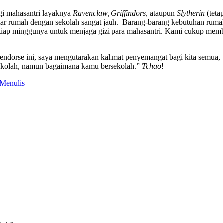
agi mahasantri layaknya
Ravenclaw, Griffindors,
ataupun
Slytherin
(teta
ar rumah dengan sekolah sangat jauh. Barang-barang kebutuhan rumah pu
 setiap minggunya untuk menjaga gizi para mahasantri. Kami cukup mem
g endorse ini, saya mengutarakan kalimat penyemangat bagi kita semua,
sekolah, namun bagaimana kamu bersekolah.”
Tchao
!
Menulis