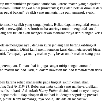
 tetap membutuhkan pelajaran tambahan, karena materi yang diajarkan
alam. Untuk tingkat nihai (universitas) kegiatan belajar dimulai dari
ukup padat bukan?. Syaikh yang mengajarnya pun termasuk syaikh
u termasuk syaikh yang sangat jenius. Beliau dapat menghafal semua
r, beliau mewajibkan seluruh mahasantrinya untuk menghafal sanad
ang hati beliau akan mengeluarkan mahasantrinya dari ruangan kelas.
lajar-mengajar nya , dengan kursi jenjang nan bertingkat-tingkat
ng ruangan. Disini kami menggunakan kursi dan meja seperti biasa
ntri. Terdapat juga ruang makan yang besar untuk makan siang para
i perempuan. Dimana hal ini juga sangat mirip dengan aturan di
kan masuk ma’had. Jadi, di dalam kawasan ma’had teman-teman tidak
li karena setiap mahasantri pada tingkat akhir kuliah akan
ding Test (N.E.W.T).
Beberapa mata kuliah yang nantinya diujikan
kup sadis bukan?. Ada tokoh
Harry Potter
di sini, kami menyebutnya
apat melalui tiap tahapan di ma’had ini dengan segudang prestasi.
ik, pintar. Kami memanggilnya Sonia, dia adalah mahasiswi