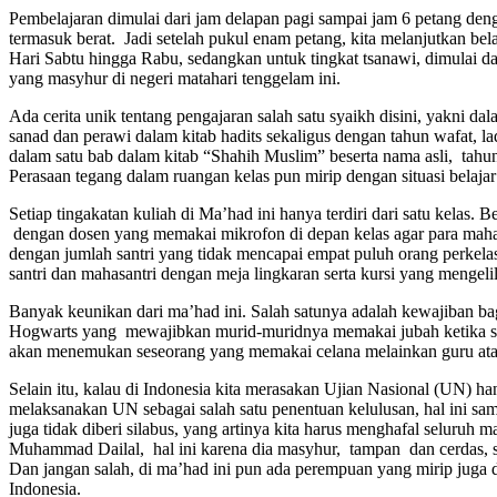
Pembelajaran dimulai dari jam delapan pagi sampai jam 6 petang deng
termasuk berat. Jadi setelah pukul enam petang, kita melanjutkan bela
Hari Sabtu hingga Rabu, sedangkan untuk tingkat tsanawi, dimulai d
yang masyhur di negeri matahari tenggelam ini.
Ada cerita unik tentang pengajaran salah satu syaikh disini, yakni d
sanad dan perawi dalam kitab hadits sekaligus dengan tahun wafat, l
dalam satu bab dalam kitab “Shahih Muslim” beserta nama asli, tahu
Perasaan tegang dalam ruangan kelas pun mirip dengan situasi belaj
Setiap tingakatan kuliah di Ma’had ini hanya terdiri dari satu kelas
dengan dosen yang memakai mikrofon di depan kelas agar para mahas
dengan jumlah santri yang tidak mencapai empat puluh orang perkela
santri dan mahasantri dengan meja lingkaran serta kursi yang mengeli
Banyak keunikan dari ma’had ini. Salah satunya adalah kewajiban 
Hogwarts yang mewajibkan murid-muridnya memakai jubah ketika seko
akan menemukan seseorang yang memakai celana melainkan guru at
Selain itu, kalau di Indonesia kita merasakan Ujian Nasional (UN) h
melaksanakan UN sebagai salah satu penentuan kelulusan, hal ini sam
juga tidak diberi silabus, yang artinya kita harus menghafal seluruh 
Muhammad Dailal, hal ini karena dia masyhur, tampan dan cerdas, sam
Dan jangan salah, di ma’had ini pun ada perempuan yang mirip juga
Indonesia.