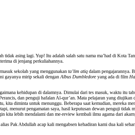
h tidak asing lagi. Yup! Itu adalah salah satu nama ma’had di Kota T
iterima di jenjang perkuliahannya.
termasuk sekolah yang menggunakan
ta’lim atiq
dalam pengajarannya. B
ini gayanya mirip sekali dengan
Albus Dumbledore
yang ada di film
Ha
g bagaimana kehidupan di dalamnya. Dimulai dari tes masuk, waktu itu t
erancis, dan penguji hafalan Al-qur’an. Mata pelajaran yang diujikan dal
an itu, kita diminta untuk menunggu. Beberapa saat kemudian, mereka m
api, menurut pengamatan saya, hasil keputusan dewan penguji tidak me
ngin kita lebih mendalami dan me-review kembali ilmu agama dari akarn
alias Pak Abdullah acap kali mengabsen kehadiran kami dua kali sehari,