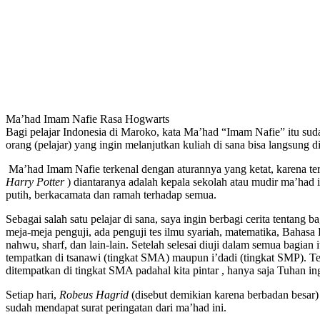
Ma’had Imam Nafie Rasa Hogwarts
Bagi pelajar Indonesia di Maroko, kata Ma’had “Imam Nafie” itu suda
orang (pelajar) yang ingin melanjutkan kuliah di sana bisa langsung d
Ma’had Imam Nafie terkenal dengan aturannya yang ketat, karena 
Harry Potter
) diantaranya adalah kepala sekolah atau mudir ma’had 
putih, berkacamata dan ramah terhadap semua.
Sebagai salah satu pelajar di sana, saya ingin berbagi cerita tentan
meja-meja penguji, ada penguji tes ilmu syariah, matematika, Bahasa P
nahwu, sharf, dan lain-lain. Setelah selesai diuji dalam semua bagi
tempatkan di tsanawi (tingkat SMA) maupun i’dadi (tingkat SMP). Tet
ditempatkan di tingkat SMA padahal kita pintar , hanya saja Tuhan i
Setiap hari,
Robeus Hagrid
(disebut demikian karena berbadan besar) 
sudah mendapat surat peringatan dari ma’had ini.