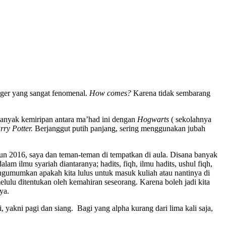
anger yang sangat fenomenal.
How comes?
Karena tidak sembarang
anyak kemiripan antara ma’had ini dengan
Hogwarts
( sekolahnya
rry Potter.
Berjanggut putih panjang, sering menggunakan jubah
ahun 2016, saya dan teman-teman di tempatkan di aula. Disana banyak
am ilmu syariah diantaranya; hadits, fiqh, ilmu hadits, ushul fiqh,
engumumkan apakah kita lulus untuk masuk kuliah atau nantinya di
lulu ditentukan oleh kemahiran seseorang. Karena boleh jadi kita
ya.
 yakni pagi dan siang. Bagi yang alpha kurang dari lima kali saja,