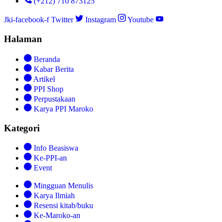
(+212) 710 873125
Jki-facebook-f
Twitter
Instagram
Youtube
Halaman
Beranda
Kabar Berita
Artikel
PPI Shop
Perpustakaan
Karya PPI Maroko
Kategori
Info Beasiswa
Ke-PPI-an
Event
Mingguan Menulis
Karya Ilmiah
Resensi kitab/buku
Ke-Maroko-an