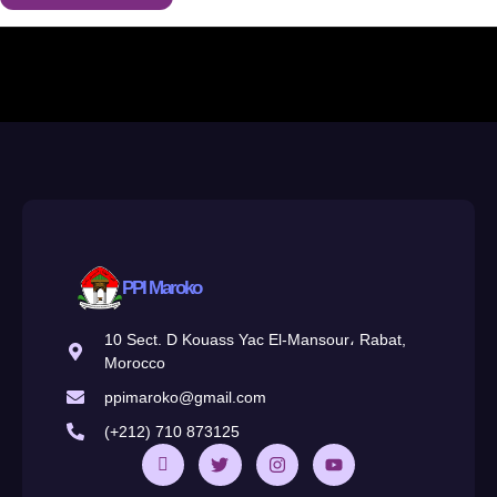
PPI Maroko
10 Sect. D Kouass Yac El-Mansour، Rabat,
Morocco
ppimaroko@gmail.com
(+212) 710 873125