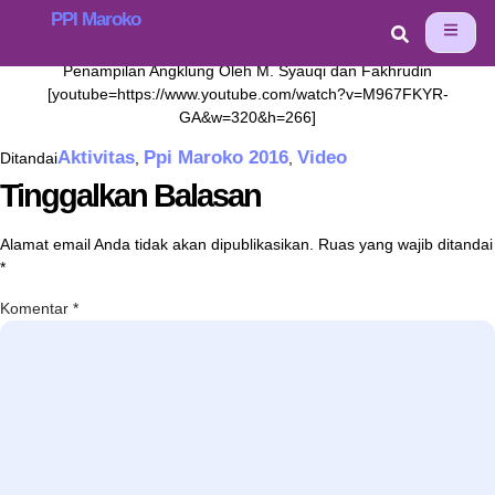
DAY , SAISS FEZ
PPI Maroko
Penampilan Angklung Oleh M. Syauqi dan Fakhrudin
[youtube=https://www.youtube.com/watch?v=M967FKYR-
GA&w=320&h=266]
Aktivitas
Ppi Maroko 2016
Video
Ditandai
,
,
Tinggalkan Balasan
Alamat email Anda tidak akan dipublikasikan.
Ruas yang wajib ditandai
*
Komentar
*