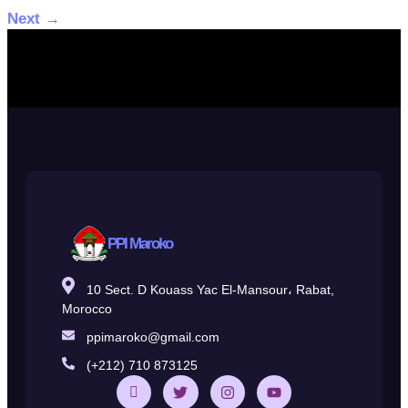
Next
→
PPI Maroko
10 Sect. D Kouass Yac El-Mansour، Rabat,
Morocco
ppimaroko@gmail.com
(+212) 710 873125