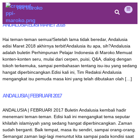
Tag:
Buletin
PPI Maroko
ANDALUSIA EDISI MARET 2018
Hai teman-teman semua!Setelah lama tidak beredar, Andalusia
edisi Maret 2018 akhirnya terbit!Andalusia itu apa, sih?Andalusia
adalah buletin Perhimpunan Pelajar Indonesia di Maroko.Memuat
konten-konten seru, mulai dari cerpen, puisi, Q&A, dialog dengan
tokoh terkemuka, sampai pembahasan tentang isu-isu yang sedang
hangat diperbincangkan.Edisi kali ini, Tim Redaksi Andalusia
mengangkat isu pemuda masa kini yang telah dibutakan olah […]
ANDALUSIA | FEBRUARI 2017
ANDALUSIA | FEBRUARI 2017 Buletin Andalusia kembali hadir
menemani teman-teman. Edisi kali ini mengangkat tema seputar
khilafah islamiyyah yang sedang hangat diperbincangkan. Zaman
sudah berganti. Baik tempat, masa itu sendiri, sampai orang-orang.
Semangat zaman lagi-lagi menuntut kita sampai pada kondisi saat