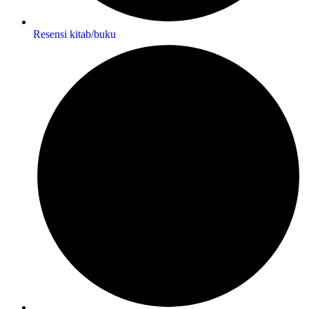
Resensi kitab/buku