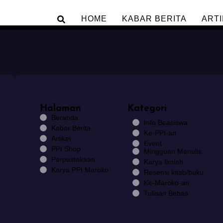
HOME
KABAR BERITA
ARTI
Halaman
Kategori
Beranda
Info Beasiswa
Kabar Berita
Ke-PPI-an
Artikel
Event
PPI Shop
Mingguan Menulis
Perpustakaan
Karya Ilmiah
Karya PPI Maroko
Resensi kitab/buku
Ke-Maroko-an
Tulisan Bebas