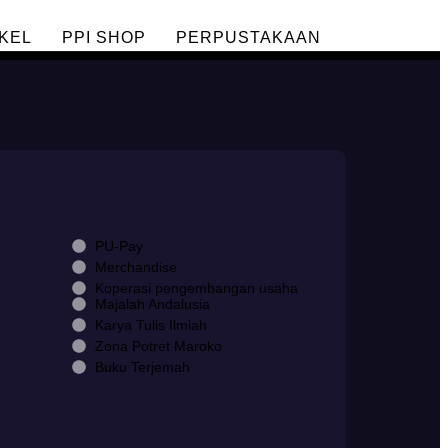
KEL
PPI SHOP
PERPUSTAKAAN
PU-Pay
Merchandise
Koperasi pengembangan usaha
Majalah Andalusia
Karya Tulis Ilmiah
Zona Potret Maroko
Buku Terjemah