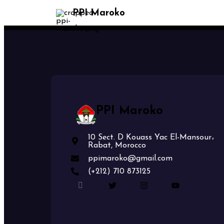
PPI Maroko
PPI Maroko
10 Sect. D Kouass Yac El-Mansour،
Rabat, Morocco
ppimaroko@gmail.com
(+212) 710 873125