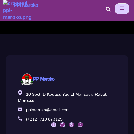
PPI Maroko
PPI Maroko
10 Sect. D Kouass Yac El-Mansour، Rabat,
Morocco
ppimaroko@gmail.com
(+212) 710 873125