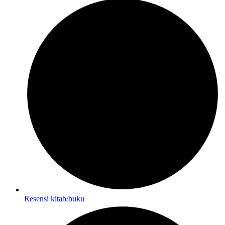
Resensi kitab/buku